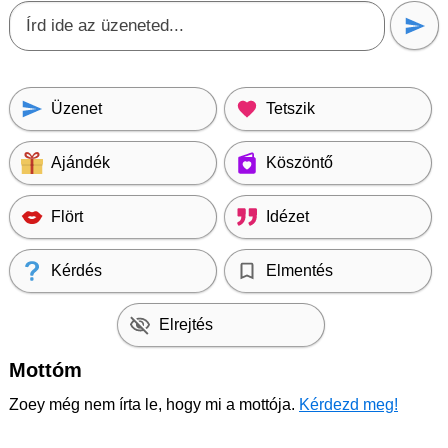
Üzenet
Tetszik
Ajándék
Köszöntő
Flört
Idézet
Kérdés
Elmentés
Elrejtés
Mottóm
Zoey még nem írta le, hogy mi a mottója.
Kérdezd meg!