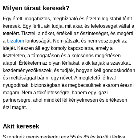
Milyen társat keresek?
Egy érett, magabiztos, megbízható és érzelmileg stabil férfit
keresek. Egy férfit, aki tudja, mit akar, és felelősséget vállal a
tetteiért. Tiszteli a nőket, értékeli az őszinteséget, és megérti
a
bizalom
fontosságát. Nem játszik, és nem vesztegeti az
idejét. Készen áll egy komoly kapcsolatra, amely a
tiszteleten, a támogatáson és a kölcsönös megértésen
alapul. Értékelem az olyan férfiakat, akik tartják a szavukat,
kezdeményezőkészek, és tudják, hogyan kell gondoskodóan
és méltósággal bánni egy nővel. A megfelelő férfival
nyugodtnak, biztonságban és megbecsültnek akarom érezni
magam. Nem a tökéletességre, hanem egy igazi
partnerségre, ahol mindkét fél kényelmesen és értékesen
érzi magát.
Akit keresek
Szeretnék megismerkedni egy 55 és 85 év közötti férfival.