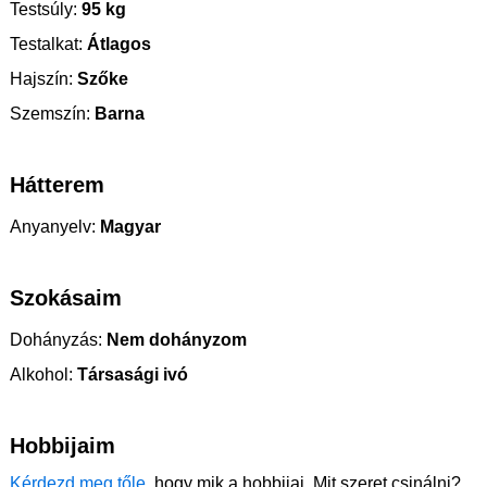
Testsúly:
95 kg
Testalkat:
Átlagos
Hajszín:
Szőke
Szemszín:
Barna
Hátterem
Anyanyelv:
Magyar
Szokásaim
Dohányzás:
Nem dohányzom
Alkohol:
Társasági ivó
Hobbijaim
Kérdezd meg tőle
, hogy mik a hobbijai. Mit szeret csinálni?