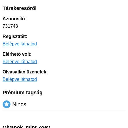
Társkeresőről
Azonosító:
731743
Regisztrált:
Belépve láthatod
Elérhető volt:
Belépve láthatod
Olvasatlan üzenetek:
Belépve láthatod
Prémium tagság
Nincs
Olyanok, mint Zoey