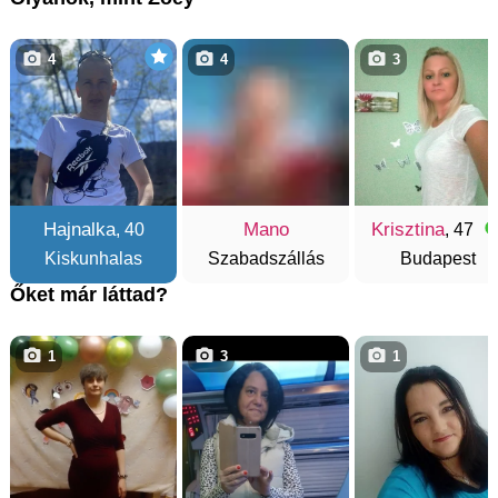
4
4
3
Hajnalka
Mano
Krisztina
, 40
, 47
Kiskunhalas
Szabadszállás
Budapest
Őket már láttad?
1
3
1