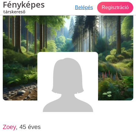
Fényképes
Belépés
Regisztráció
társkereső
Társkereső Budapest
Zoey, 45 éves, nő
Zoey
, 45 éves