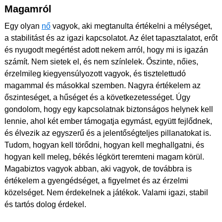
Magamról
Egy olyan
nő
vagyok, aki megtanulta értékelni a mélységet,
a stabilitást és az igazi kapcsolatot. Az élet tapasztalatot, erőt
és nyugodt megértést adott nekem arról, hogy mi is igazán
számít. Nem sietek el, és nem színlelek. Őszinte, nőies,
érzelmileg kiegyensúlyozott vagyok, és tisztelettudó
magammal és másokkal szemben. Nagyra értékelem az
őszinteséget, a hűséget és a következetességet. Úgy
gondolom, hogy egy kapcsolatnak biztonságos helynek kell
lennie, ahol két ember támogatja egymást, együtt fejlődnek,
és élvezik az egyszerű és a jelentőségteljes pillanatokat is.
Tudom, hogyan kell törődni, hogyan kell meghallgatni, és
hogyan kell meleg, békés légkört teremteni magam körül.
Magabiztos vagyok abban, aki vagyok, de továbbra is
értékelem a gyengédséget, a figyelmet és az érzelmi
közelséget. Nem érdekelnek a játékok. Valami igazi, stabil
és tartós dolog érdekel.