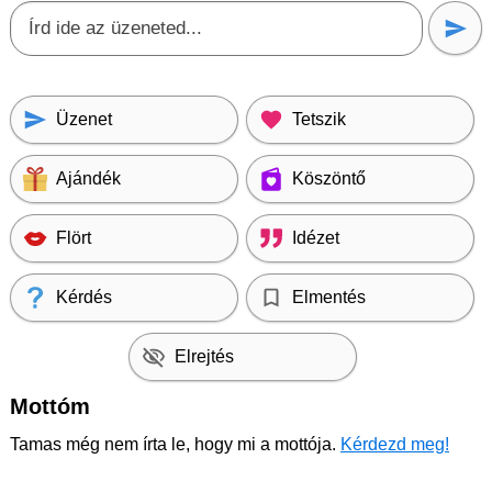
Üzenet
Tetszik
Ajándék
Köszöntő
Flört
Idézet
Kérdés
Elmentés
Elrejtés
Mottóm
Tamas még nem írta le, hogy mi a mottója.
Kérdezd meg!