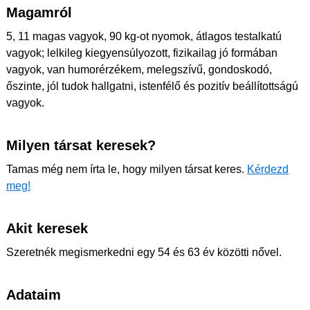
Magamról
5, 11 magas vagyok, 90 kg-ot nyomok, átlagos testalkatú
vagyok; lelkileg kiegyensúlyozott, fizikailag jó formában
vagyok, van humorérzékem, melegszívű, gondoskodó,
őszinte, jól tudok hallgatni, istenfélő és pozitív beállítottságú
vagyok.
Milyen társat keresek?
Tamas még nem írta le, hogy milyen társat keres.
Kérdezd
meg!
Akit keresek
Szeretnék megismerkedni egy 54 és 63 év közötti nővel.
Adataim