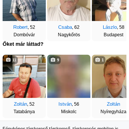
Robert
Csaba
Lászlo
, 52
, 62
, 58
Dombóvár
Nagykőrös
Budapest
Őket már láttad?
11
9
1
Zoltán
István
Zoltán
, 52
, 56
Tatabánya
Miskolc
Nyíregyháza
Fényképes társkereső társkereső, társkeresés mobilon is