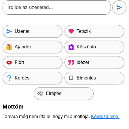
Üzenet
Tetszik
Ajándék
Köszöntő
Flört
Idézet
Kérdés
Elmentés
Elrejtés
Mottóm
Tamara még nem írta le, hogy mi a mottója.
Kérdezd meg!