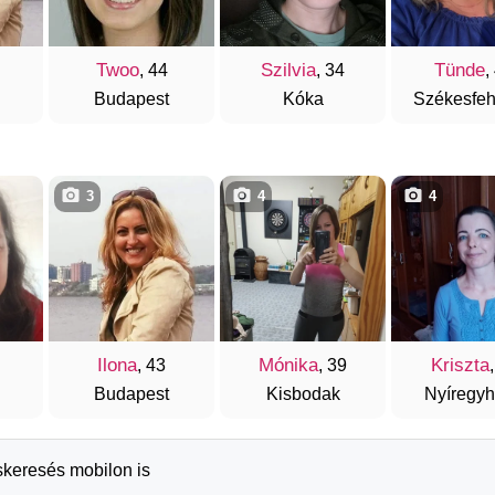
Twoo
Szilvia
Tünde
, 44
, 34
,
Budapest
Kóka
Székesfeh
3
4
4
Ilona
Mónika
Kriszta
, 43
, 39
Budapest
Kisbodak
Nyíregy
skeresés mobilon is