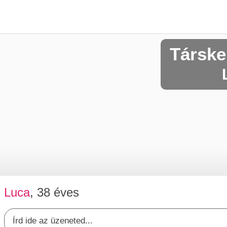
Társke
Luca
, 38 éves