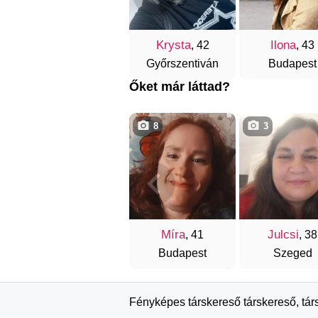
Krysta
Ilona
, 42
, 43
Győrszentiván
Budapest
Őket már láttad?
8
3
Míra
Julcsi
, 41
, 38
Budapest
Szeged
Fényképes társkereső társkereső, tár