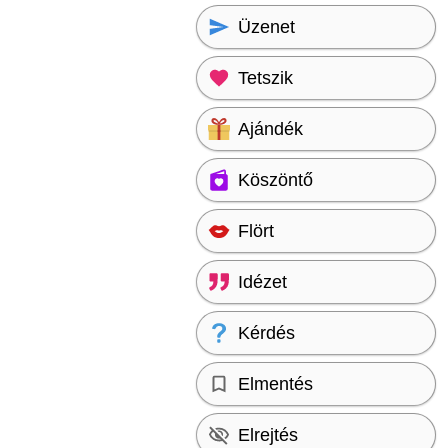
Üzenet
Tetszik
Ajándék
Köszöntő
Flört
Idézet
Kérdés
Elmentés
Elrejtés