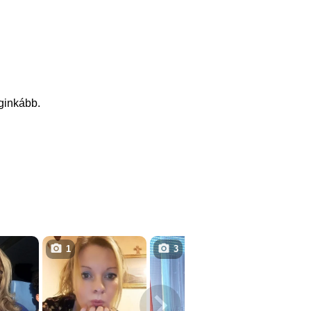
eginkább.
1
3
3