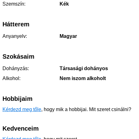
Szemszín:
Kék
Hátterem
Anyanyelv:
Magyar
Szokásaim
Dohányzás:
Társasági dohányos
Alkohol:
Nem iszom alkoholt
Hobbijaim
Kérdezd meg tőle
, hogy mik a hobbijai. Mit szeret csinálni?
Kedvenceim