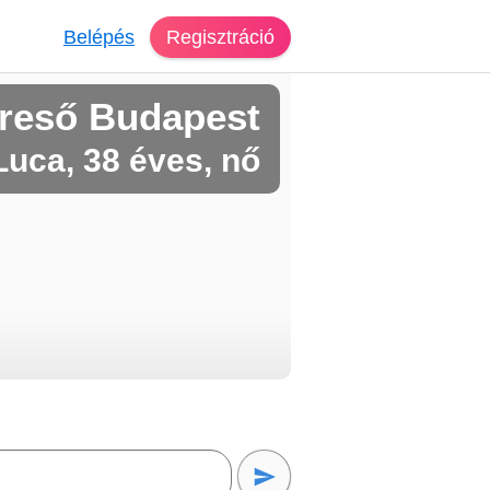
Belépés
Regisztráció
reső Budapest
Luca, 38 éves, nő