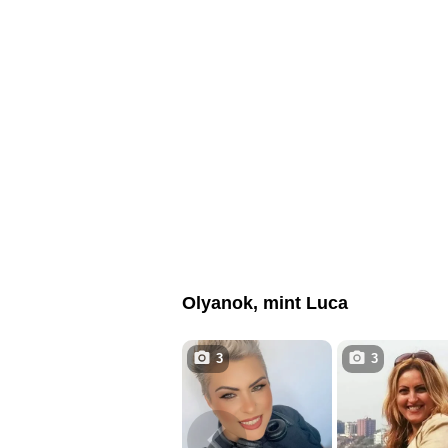
Olyanok, mint Luca
3
3