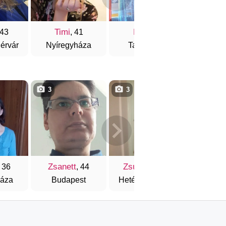
Timi
Edit
Edin
 43
, 41
, 36
érvár
Nyíregyháza
Tatabánya
Buda
3
3
3
Zsanett
Zsuzsika
Erzsó
, 36
, 44
, 35
háza
Budapest
Hetényegyháza
Buda