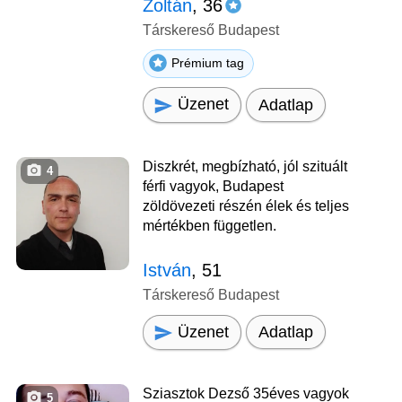
Zoltán
, 36
Társkereső Budapest
Prémium tag
Üzenet
Adatlap
Diszkrét, megbízható, jól szituált
4
férfi vagyok, Budapest
zöldövezeti részén élek és teljes
mértékben független.
István
, 51
Társkereső Budapest
Üzenet
Adatlap
Sziasztok Dezső 35éves vagyok
5