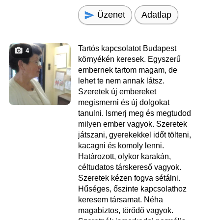
Üzenet
Adatlap
Tartós kapcsolatot Budapest
4
környékén keresek. Egyszerű
embernek tartom magam, de
lehet te nem annak látsz.
Szeretek új embereket
megismerni és új dolgokat
tanulni. Ismerj meg és megtudod
milyen ember vagyok. Szeretek
játszani, gyerekekkel időt tölteni,
kacagni és komoly lenni.
Határozott, olykor karakán,
céltudatos társkereső vagyok.
Szeretek kézen fogva sétálni.
Hűséges, őszinte kapcsolathoz
keresem társamat. Néha
magabiztos, törődő vagyok.