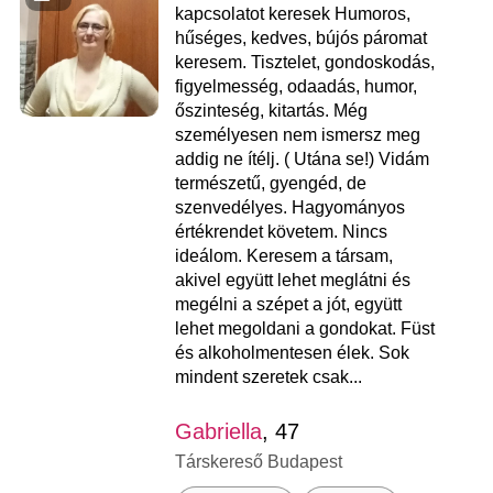
kapcsolatot keresek Humoros,
hűséges, kedves, bújós páromat
keresem. Tisztelet, gondoskodás,
figyelmesség, odaadás, humor,
őszinteség, kitartás. Még
személyesen nem ismersz meg
addig ne ítélj. ( Utána se!) Vidám
természetű, gyengéd, de
szenvedélyes. Hagyományos
értékrendet követem. Nincs
ideálom. Keresem a társam,
akivel együtt lehet meglátni és
megélni a szépet a jót, együtt
lehet megoldani a gondokat. Füst
és alkoholmentesen élek. Sok
mindent szeretek csak...
Gabriella
, 47
Társkereső Budapest