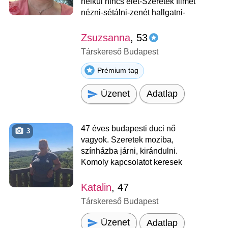
nélkül nincs élet-Szeretek filmet
nézni-sétálni-zenét hallgatni-
Zsuzsanna
, 53
Társkereső Budapest
Prémium tag
Üzenet
Adatlap
47 éves budapesti duci nő
3
vagyok. Szeretek moziba,
színházba járni, kirándulni.
Komoly kapcsolatot keresek
Katalin
, 47
Társkereső Budapest
Üzenet
Adatlap