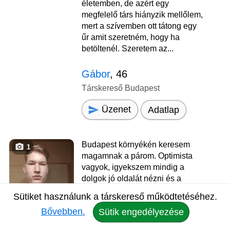
életemben, de azért egy
megfelelő társ hiányzik mellőlem,
mert a szívemben ott tátong egy
űr amit szeretném, hogy ha
betöltenél. Szeretem az...
Gábor
, 46
Társkereső Budapest
Üzenet
Adatlap
Budapest környékén keresem
1
magamnak a párom. Optimista
vagyok, igyekszem mindig a
dolgok jó oldalát nézni és a
megoldásra koncentrálni.
Sütiket használunk a társkereső működtetéséhez.
Kedves, megértő páromat
Bővebben.
Sütik engedélyezése
keresem, életem hátralevő
részére. Egyenlőre csak