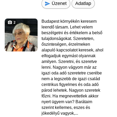
Üzenet
Adatlap
Budapest környékén keresem
2
leendő társam. Lehet velem
beszélgetni és értékelem a belső
tulajdonságokat. Szereteten,
őszinteségen, érzelmeken
alapuló kapcsolatot keresek, ahol
elfogadjuk egymást olyannak
amilyen. Szeretni, és szeretve
lenni. Nagyon vágyom már az
igazi oda adó szeretetre cserébe
nem a legszebb de igazi család
centrikus figyelmes és oda adó
párod lehetek. Nagyon szeretek
főzni. Ha megnevettetlek akkor
nyert ügyem van? Barátaim
szerint kellemes, eszes és
jókedélyű vagyok,...