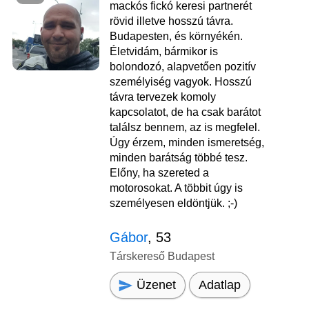
mackós fickó keresi partnerét
rövid illetve hosszú távra.
Budapesten, és környékén.
Életvidám, bármikor is
bolondozó, alapvetően pozitív
személyiség vagyok. Hosszú
távra tervezek komoly
kapcsolatot, de ha csak barátot
találsz bennem, az is megfelel.
Úgy érzem, minden ismeretség,
minden barátság többé tesz.
Előny, ha szereted a
motorosokat. A többit úgy is
személyesen eldöntjük. ;-)
Gábor
, 53
Társkereső Budapest
Üzenet
Adatlap