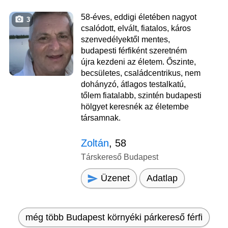
58-éves, eddigi életében nagyot
3
csalódott, elvált, fiatalos, káros
szenvedélyektől mentes,
budapesti férfiként szeretném
újra kezdeni az életem. Őszinte,
becsületes, családcentrikus, nem
dohányzó, átlagos testalkatú,
tőlem fiatalabb, szintén budapesti
hölgyet keresnék az életembe
társamnak.
Zoltán
, 58
Társkereső Budapest
Üzenet
Adatlap
még több Budapest környéki párkereső férfi