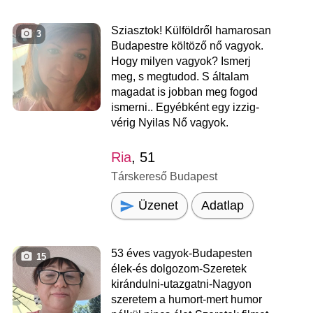
Sziasztok! Külföldről hamarosan
3
Budapestre költöző nő vagyok.
Hogy milyen vagyok? Ismerj
meg, s megtudod. S általam
magadat is jobban meg fogod
ismerni.. Egyébként egy izzig-
vérig Nyilas Nő vagyok.
Ria
, 51
Társkereső Budapest
Üzenet
Adatlap
53 éves vagyok-Budapesten
15
élek-és dolgozom-Szeretek
kirándulni-utazgatni-Nagyon
szeretem a humort-mert humor