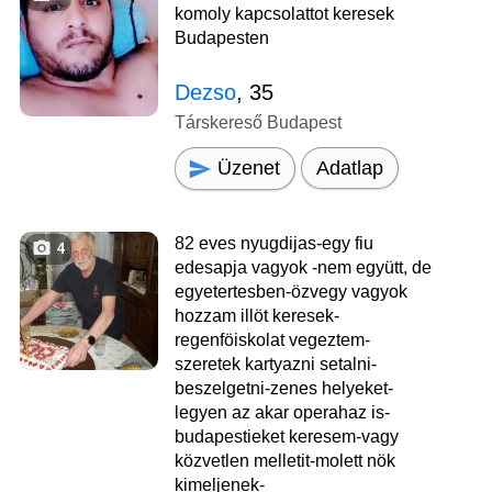
komoly kapcsolattot keresek
Budapesten
Dezso
, 35
Társkereső Budapest
Üzenet
Adatlap
82 eves nyugdijas-egy fiu
4
edesapja vagyok -nem együtt, de
egyetertesben-özvegy vagyok
hozzam illöt keresek-
regenföiskolat vegeztem-
szeretek kartyazni setalni-
beszelgetni-zenes helyeket-
legyen az akar operahaz is-
budapestieket keresem-vagy
közvetlen melletit-molett nök
kimeljenek-