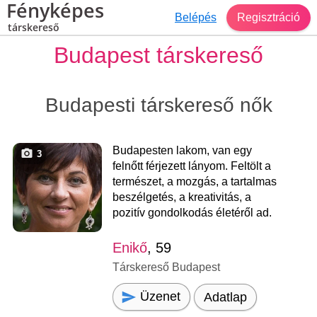
Fényképes
Belépés
Regisztráció
társkereső
Budapest társkereső
Budapesti társkereső nők
Budapesten lakom, van egy
3
felnőtt férjezett lányom. Feltölt a
természet, a mozgás, a tartalmas
beszélgetés, a kreativitás, a
pozitív gondolkodás életéről ad.
Enikő
, 59
Társkereső Budapest
Üzenet
Adatlap