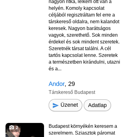
nagyon ritka, lelkem ott van a
helyén. Komoly kapcsolat
céljából regisztráltam fel erre a
társkereső oldalra, nem kalandot
keresek. Nagyon barátságos
vagyok, szerethető. Sok minden
érdekel és sok mindent szeretek.
Szeretnék társat találni. A cél
tartós kapcsolat lenne. Szeretek
a természetben kirándulni, utazni
és a...
Andor
, 29
Társkereső Budapest
Üzenet
Adatlap
Budapest környékén keresem a
2
szerelmem. Sziasztok páromat