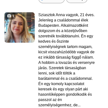
Sziasztok Anna vagyok, 21 éves.
1
Jelenleg a családommal élek
Budapesten. Alkalmazottként
dolgozom és a közeljövőben
szeretnék továbbtanulni. Én egy
kedves és őszinte
személyiségnek tartom magam,
kicsit visszahúzódóbb vagyok de
ez inkább társaság függő nálam.
A hobbim a lovazás és versenyre
járás. Szeretek társaságban
lenni, sok időt töltök a
barátaimmal és a családommal.
Én egy komoly kapcsolatot
keresek és egy olyan párt aki
hasonlóképpen gondolkodik és
passzol az én
személyiségemhez, de...