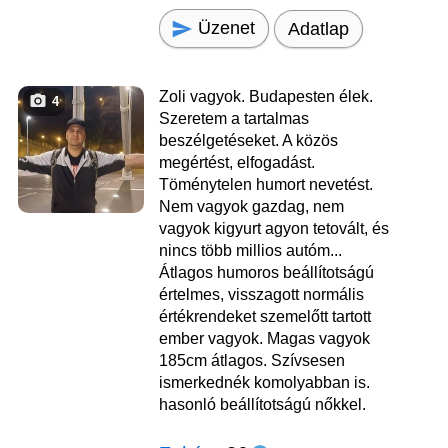
Üzenet
Adatlap
Zoli vagyok. Budapesten élek.
4
Szeretem a tartalmas
beszélgetéseket. A közös
megértést, elfogadást.
Töménytelen humort nevetést.
Nem vagyok gazdag, nem
vagyok kigyurt agyon tetovált, és
nincs több millios autóm...
Átlagos humoros beállítotságú
értelmes, visszagott normális
értékrendeket szemelőtt tartott
ember vagyok. Magas vagyok
185cm átlagos. Szívsesen
ismerkednék komolyabban is.
hasonló beállítotságú nőkkel.