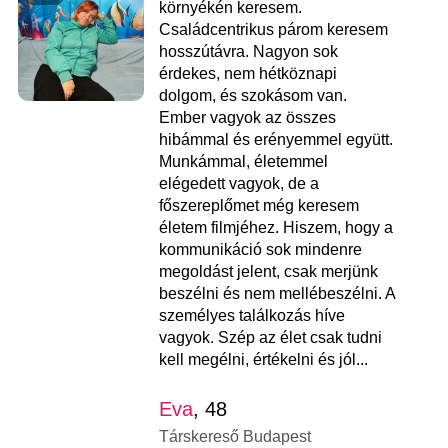
környékén keresem.
Családcentrikus párom keresem
hosszútávra. Nagyon sok
érdekes, nem hétköznapi
dolgom, és szokásom van.
Ember vagyok az összes
hibámmal és erényemmel együtt.
Munkámmal, életemmel
elégedett vagyok, de a
főszereplőmet még keresem
életem filmjéhez. Hiszem, hogy a
kommunikáció sok mindenre
megoldást jelent, csak merjünk
beszélni és nem mellébeszélni. A
személyes találkozás híve
vagyok. Szép az élet csak tudni
kell megélni, értékelni és jól...
Eva
, 48
Társkereső Budapest