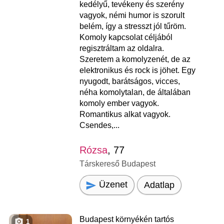
kedélyű, tevékeny és szerény
vagyok, némi humor is szorult
belém, így a stresszt jól tűröm.
Komoly kapcsolat céljából
regisztráltam az oldalra.
Szeretem a komolyzenét, de az
elektronikus és rock is jöhet. Egy
nyugodt, barátságos, vicces,
néha komolytalan, de általában
komoly ember vagyok.
Romantikus alkat vagyok.
Csendes,...
Rózsa
, 77
Társkereső Budapest
Üzenet
Adatlap
Budapest környékén tartós
1