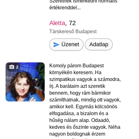
Szeretnék ismerkedni normális
értékrenddel...
Aletta
, 72
Társkereső Budapest
Üzenet
Adatlap
Komoly párom Budapest
2
környékén keresem. Ha
szimpatikus vagyok a számodra,
írj. A barátaim azt szeretik
bennem, hogy rám bármikor
számíthatnak, mindig ott vagyok,
amikor kell. Egymás kölcsönös
elfogadása, a bizalom és a
hűség nálam alap. Odaadó,
kedves és őszinte vagyok. Néha
nagyon boldognak érzem