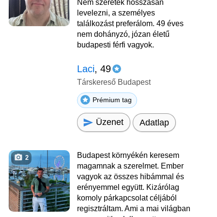
Nem szeretek hosszasan
levelezni, a személyes
találkozást preferálom. 49 éves
nem dohányzó, józan életű
budapesti férfi vagyok.
Laci
, 49
Társkereső Budapest
Prémium tag
Üzenet
Adatlap
Budapest környékén keresem
2
magamnak a szerelmet. Ember
vagyok az összes hibámmal és
erényemmel együtt. Kizárólag
komoly párkapcsolat céljából
regisztráltam. Ami a mai világban