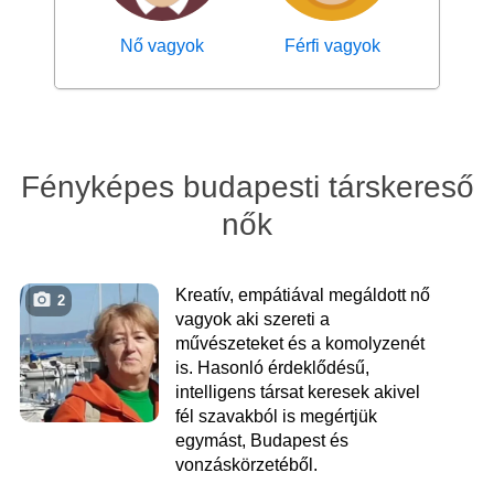
Nő vagyok
Férfi vagyok
Fényképes budapesti társkereső
nők
Kreatív, empátiával megáldott nő
2
vagyok aki szereti a
művészeteket és a komolyzenét
is. Hasonló érdeklődésű,
intelligens társat keresek akivel
fél szavakból is megértjük
egymást, Budapest és
vonzáskörzetéből.