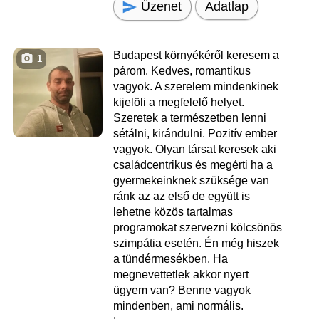
Üzenet
Adatlap
Budapest környékéről keresem a
1
párom. Kedves, romantikus
vagyok. A szerelem mindenkinek
kijelöli a megfelelő helyet.
Szeretek a természetben lenni
sétálni, kirándulni. Pozitív ember
vagyok. Olyan társat keresek aki
családcentrikus és megérti ha a
gyermekeinknek szüksége van
ránk az az első de együtt is
lehetne közös tartalmas
programokat szervezni kölcsönös
szimpátia esetén. Én még hiszek
a tündérmesékben. Ha
megnevettetlek akkor nyert
ügyem van? Benne vagyok
mindenben, ami normális.