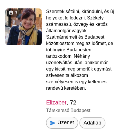
Szeretek sétálni, kirándulni, és új
3
helyeket felfedezni. Székely
származású, özvegy és kettős
állampolgár vagyok.
Szatmárnémeti és Budapest
között osztom meg az időmet, de
többnyire Budapesten
tartózkodom. Néhány
üzenetváltás után, amikor már
egy kicsit megismertük egymást,
szívesen találkozom
személyesen is egy kellemes
randevú keretében.
Elizabet
, 72
Társkereső Budapest
Üzenet
Adatlap