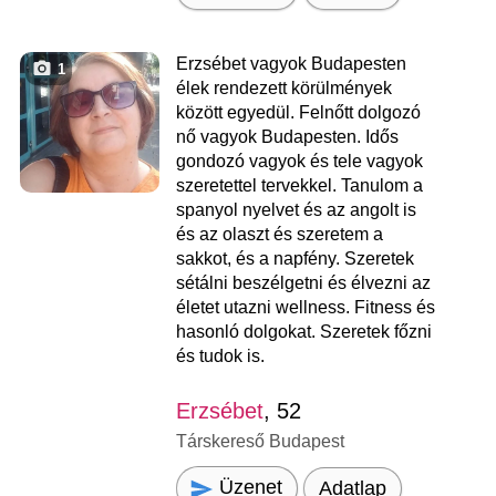
Erzsébet vagyok Budapesten
1
élek rendezett körülmények
között egyedül. Felnőtt dolgozó
nő vagyok Budapesten. Idős
gondozó vagyok és tele vagyok
szeretettel tervekkel. Tanulom a
spanyol nyelvet és az angolt is
és az olaszt és szeretem a
sakkot, és a napfény. Szeretek
sétálni beszélgetni és élvezni az
életet utazni wellness. Fitness és
hasonló dolgokat. Szeretek főzni
és tudok is.
Erzsébet
, 52
Társkereső Budapest
Üzenet
Adatlap