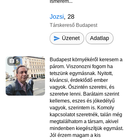
Ismerem...
Jozsi
, 28
Társkereső Budapest
Üzenet
Adatlap
Budapest környékéről keresem a
5
párom. Viszonozni fogom ha
tetszünk egymásnak. Nyitott,
kíváncsi, érdeklődő ember
vagyok. Őszintén szeretni, és
szeretve lenni. Barátaim szerint
kellemes, eszes és jókedélyű
vagyok, szerintem is. Komoly
kapcsolatot szeretnék, talán még
megtalálhatom a társam, akivel
mindenben kiegészítjük egymást.
Jól érzem magam a kis