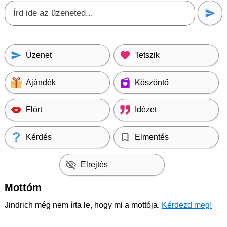
Üzenet
Tetszik
Ajándék
Köszöntő
Flört
Idézet
Kérdés
Elmentés
Elrejtés
Mottóm
Jindrich még nem írta le, hogy mi a mottója.
Kérdezd meg!