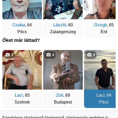
Csaba
László
Gvsgb
, 64
, 60
, 65
Pécs
Zalaegerszeg
Érd
Őket már láttad?
1
4
4
Laci
Zoli
Laci
, 65
, 69
, 64
Szolnok
Budapest
Pécs
Fényképes társkereső társkereső, társkeresés mobilon is