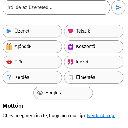
Üzenet
Tetszik
Ajándék
Köszöntő
Flört
Idézet
Kérdés
Elmentés
Elrejtés
Mottóm
Chevi még nem írta le, hogy mi a mottója.
Kérdezd meg!