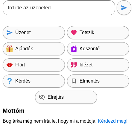
Üzenet
Tetszik
Ajándék
Köszöntő
Flört
Idézet
Kérdés
Elmentés
Elrejtés
Mottóm
Boglárka még nem írta le, hogy mi a mottója.
Kérdezd meg!