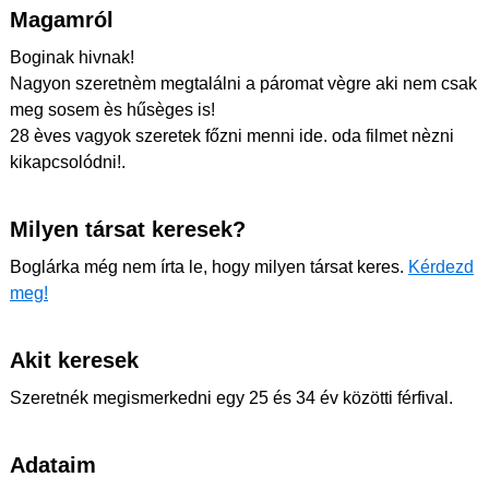
Magamról
Boginak hivnak!
Nagyon szeretnèm megtalálni a páromat vègre aki nem csak
meg sosem ès hűsèges is!
28 èves vagyok szeretek főzni menni ide. oda filmet nèzni
kikapcsolódni!.
Milyen társat keresek?
Boglárka még nem írta le, hogy milyen társat keres.
Kérdezd
meg!
Akit keresek
Szeretnék megismerkedni egy 25 és 34 év közötti férfival.
Adataim