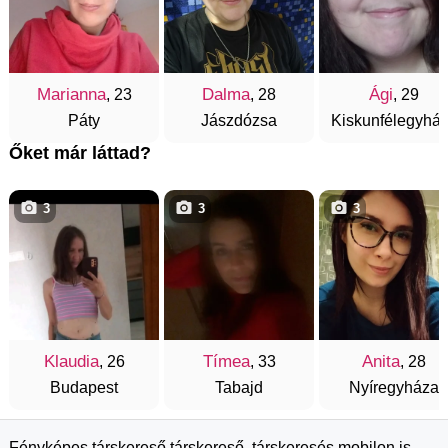
Marianna
Dalma
Ági
, 23
, 28
, 29
Páty
Jászdózsa
Kiskunfélegyhá
Őket már láttad?
3
3
3
Klaudia
Tímea
Anita
, 26
, 33
, 28
Budapest
Tabajd
Nyíregyháza
Fényképes társkereső társkereső, társkeresés mobilon is