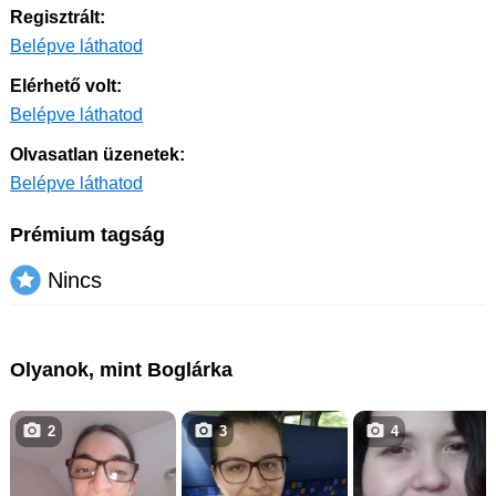
Regisztrált:
Belépve láthatod
Elérhető volt:
Belépve láthatod
Olvasatlan üzenetek:
Belépve láthatod
Prémium tagság
Nincs
Olyanok, mint Boglárka
2
3
4