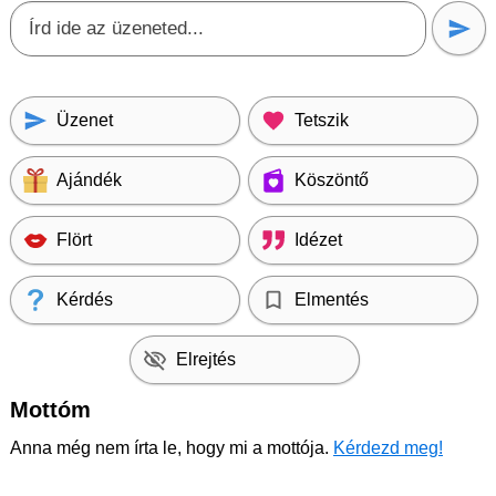
Üzenet
Tetszik
Ajándék
Köszöntő
Flört
Idézet
Kérdés
Elmentés
Elrejtés
Mottóm
Anna még nem írta le, hogy mi a mottója.
Kérdezd meg!