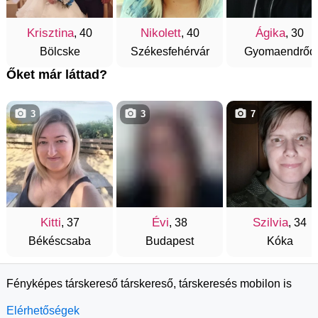
Krisztina
Nikolett
Ágika
, 40
, 40
, 30
Bölcske
Székesfehérvár
Gyomaendrőd
Őket már láttad?
3
3
7
Kitti
Évi
Szilvia
, 37
, 38
, 34
Békéscsaba
Budapest
Kóka
Fényképes társkereső társkereső, társkeresés mobilon is
Elérhetőségek