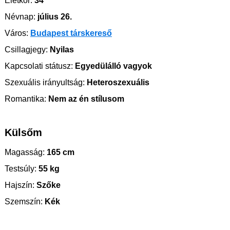
Életkor:
34
Névnap:
július 26.
Város:
Budapest társkereső
Csillagjegy:
Nyilas
Kapcsolati státusz:
Egyedülálló vagyok
Szexuális irányultság:
Heteroszexuális
Romantika:
Nem az én stílusom
Külsőm
Magasság:
165 cm
Testsúly:
55 kg
Hajszín:
Szőke
Szemszín:
Kék