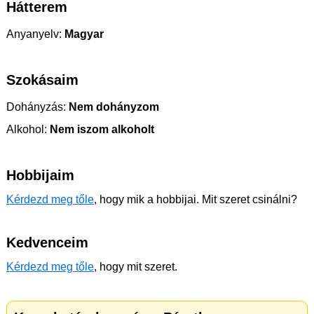
Hátterem
Anyanyelv:
Magyar
Szokásaim
Dohányzás:
Nem dohányzom
Alkohol:
Nem iszom alkoholt
Hobbijaim
Kérdezd meg tőle
, hogy mik a hobbijai. Mit szeret csinálni?
Kedvenceim
Kérdezd meg tőle
, hogy mit szeret.