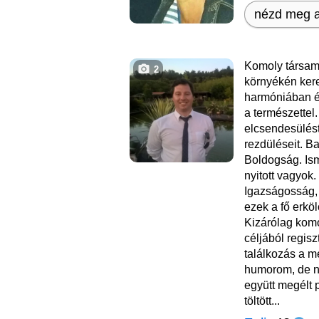
nézd meg a
Komoly társam
2
környékén ker
harmóniában él
a természettel
elcsendesülést
rezdüléseit. Ba
Boldogság. Ism
nyitott vagyok.
Igazságosság,
ezek a fő erköl
Kizárólag komo
céljából regis
találkozás a m
humorom, de n
együtt megélt 
töltött...