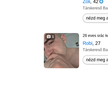
Zoli
, 42
Társkereső Ba
nézd meg a
26 eves srác ke
1
Robi
, 27
Társkereső Ba
nézd meg a