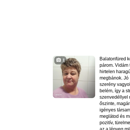
Balatonfüred 
1
párom. Vidám 
hirtelen harag
megbánok. Jó 
szerény vagyok
belém, így a st
szenvedéllyel
őszinte, magár
igényes társa
meglátod és m
pozitív, türel
az a lényeg m