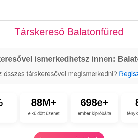
Társkereső Balatonfüred
eresővel ismerkedhetsz innen: Bala
z összes társkeresővel megismerkedni?
Regisz
%
88M+
698e+
elküldött üzenet
ember kipróbálta
fényk