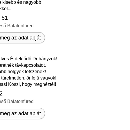
 a kisebb és nagyobb
kel...
, 61
eső Balatonfüred
meg az adatlapját
dves Érdeklődő Dohányzok!
retnék távkapcsolatot.
bb hölgyek tetszenek!
türelmetlen, önfejű vagyok!
as! Köszi, hogy megnéztél!️
42
eső Balatonfüred
meg az adatlapját