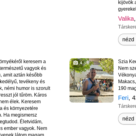
kijövök
gyerekek
Valika
Társker
nézd 
környékéről keresem a
Szia Ke
4
természetű vagyok és
Nem sze
ú, amit aztán később
Vékonya
kedélyű, tevékeny és
Makacs, 
, némi humor is szorult
190 mag
resszt jól tűröm. Káros
Feri
, 
 nem élek. Keresem
Társker
a és környezetére
m. Ha megismersz
nézd 
egtudod. Életvidám,
mes ember vagyok. Nem
ilyenek látom magam,