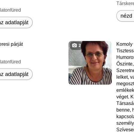
Társker
latonfüred
nézd 
z adatlapját
resi párját
Komoly 
2
Tisztess
Humoros
latonfüred
Őszinte
Szeretn
z adatlapját
lelket, v
megoszta
emlékek
véget. K
Társasá
benne, 
kapcsol
személy
Szívesen