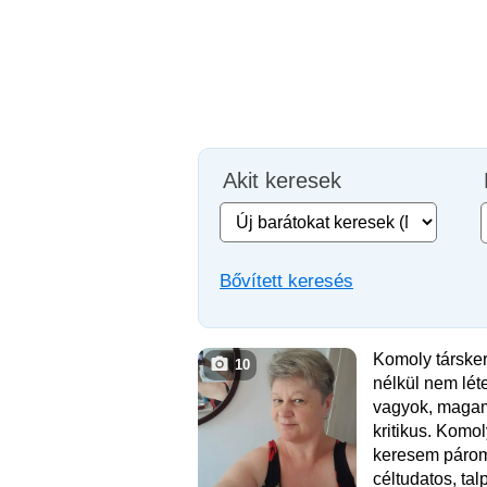
Akit keresek
Bővített keresés
Komoly társke
10
nélkül nem lé
vagyok, maga
kritikus. Komol
keresem párom
céltudatos, tal