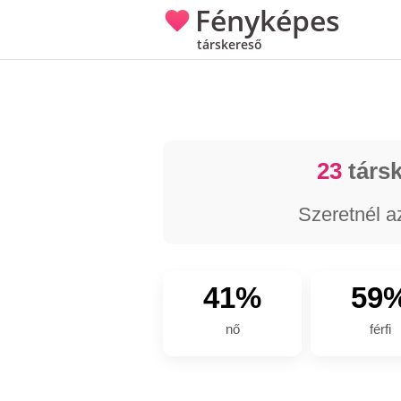
Fényképes
társkereső
23
társk
Szeretnél a
41%
59
nő
férfi