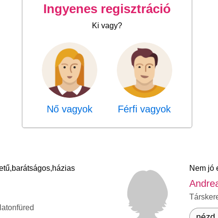
Ingyenes regisztráció
Ki vagy?
Nő vagyok
Férfi vagyok
etű,barátságos,házias
Nem jó 
Andre
Társker
latonfüred
nézd 