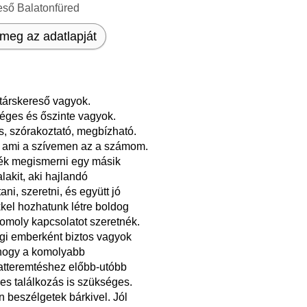
eső Balatonfüred
meg az adatlapját
társkereső vagyok.
éges és őszinte vagyok.
, szórakoztató, megbízható.
, ami a szívemen az a számom.
ék megismerni egy másik
alakit, aki hajlandó
ni, szeretni, és együtt jó
kel hozhatunk létre boldog
omoly kapcsolatot szeretnék.
gi emberként biztos vagyok
hogy a komolyabb
atteremtéshez előbb-utóbb
es találkozás is szükséges.
 beszélgetek bárkivel. Jól