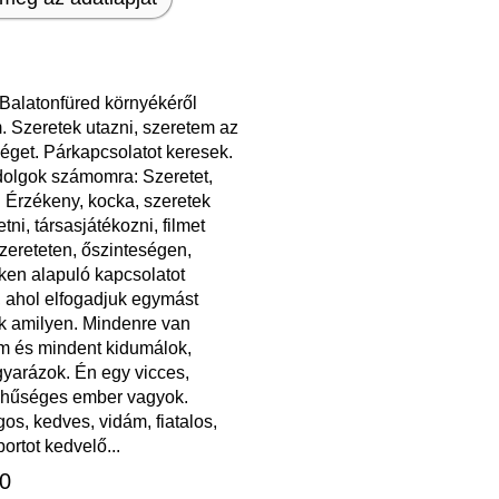
Balatonfüred környékéről
. Szeretek utazni, szeretem az
éget. Párkapcsolatot keresek.
dolgok számomra: Szeretet,
 Érzékeny, kocka, szeretek
tni, társasjátékozni, filmet
zereteten, őszinteségen,
ken alapuló kapcsolatot
, ahol elfogadjuk egymást
k amilyen. Mindenre van
m és mindent kidumálok,
arázok. Én egy vicces,
, hűséges ember vagyok.
os, kedves, vidám, fiatalos,
portot kedvelő...
30