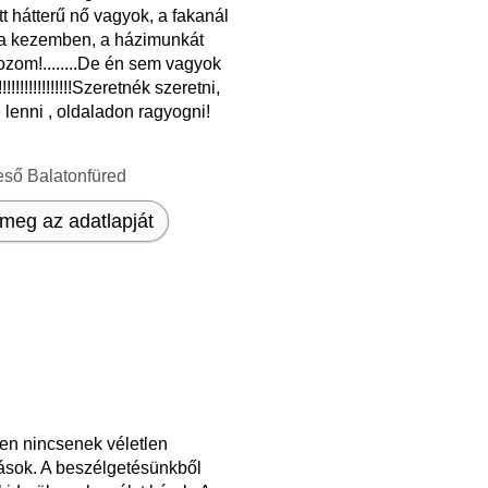
t hátterű nő vagyok, a fakanál
 a kezemben, a házimunkát
zom!........De én sem vagyok
!!!!!!!!!!!!!!!!Szeretnék szeretni,
 lenni , oldaladon ragyogni!
eső Balatonfüred
meg az adatlapját
en nincsenek véletlen
zások. A beszélgetésünkből