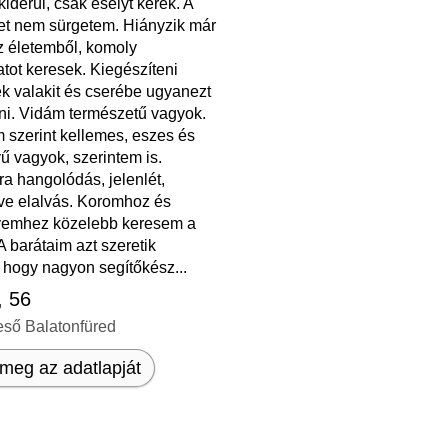
iderül, csak esélyt kérek. A
et nem sürgetem. Hiányzik már
z életemből, komoly
tot keresek. Kiegészíteni
k valakit és cserébe ugyanezt
i. Vidám természetű vagyok.
 szerint kellemes, eszes és
ű vagyok, szerintem is.
a hangolódás, jelenlét,
ve elalvás. Koromhoz és
yemhez közelebb keresem a
A barátaim azt szeretik
hogy nagyon segítőkész...
, 56
eső Balatonfüred
meg az adatlapját