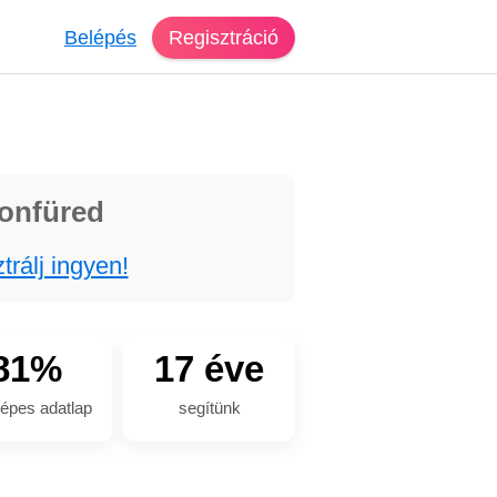
Belépés
Regisztráció
tonfüred
trálj ingyen!
81%
17 éve
épes adatlap
segítünk