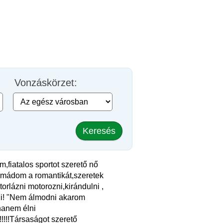
Vonzáskörzet:
Keresés
m,fiatalos sportot szerető nő
Imádom a romantikát,szeretek
itorlázni motorozni,kirándulni ,
ni! "Nem álmodni akarom
hanem élni
!!!!Társaságot szerető