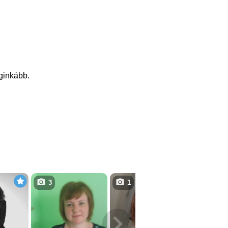
eginkább.
3
1
4