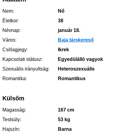
Nem:
Nő
Életkor:
38
Névnap:
január 18.
Város:
Baja társkereső
Csillagjegy:
Ikrek
Kapcsolati státusz:
Egyedülálló vagyok
Szexuális irányultság:
Heteroszexuális
Romantika:
Romantikus
Külsőm
Magasság:
167 cm
Testsúly:
53 kg
Hajszín:
Barna