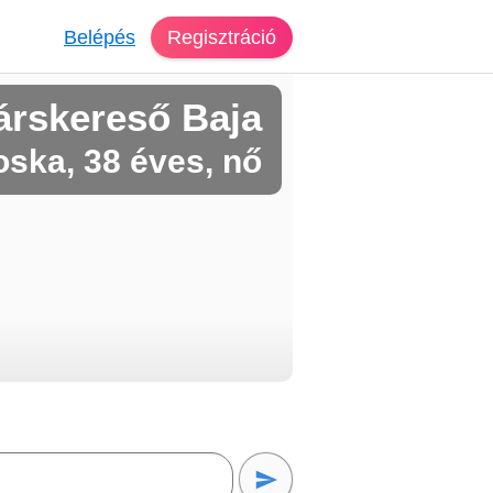
Belépés
Regisztráció
árskereső Baja
oska, 38 éves, nő