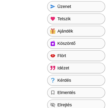
Üzenet
Tetszik
Ajándék
Köszöntő
Flört
Idézet
Kérdés
Elmentés
Elrejtés