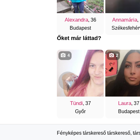
Alexandra
Annamária
, 36
,
Budapest
Székesfehér
Őket már láttad?
4
2
Tündi
Laura
, 37
, 37
Győr
Budapest
Fényképes társkereső társkereső, tár