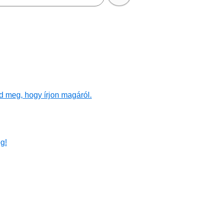
d meg, hogy írjon magáról.
g!