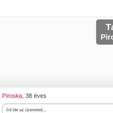
T
Pir
Piroska
, 38 éves