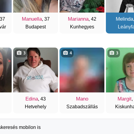
Manuella
Marianna
Melinda
 37
, 37
, 42
vár
Budapest
Kunhegyes
Leányf
3
4
3
Edina
Mano
Margit
, 43
,
Hetvehely
Szabadszállás
Kiskunh
skeresés mobilon is