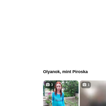
Olyanok, mint Piroska
3
1