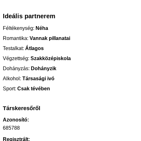
Ideális partnerem
Féltékenység:
Néha
Romantika:
Vannak pillanatai
Testalkat:
Átlagos
Végzettség:
Szakközépiskola
Dohányzás:
Dohányzik
Alkohol:
Társasági ivó
Sport:
Csak tévében
Társkeresőről
Azonosító:
685788
Regisztrált: