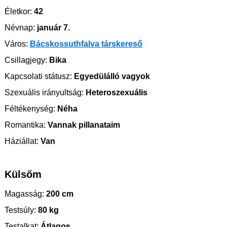
Életkor:
42
Névnap:
január 7.
Város:
Bácskossuthfalva társkereső
Csillagjegy:
Bika
Kapcsolati státusz:
Egyedülálló vagyok
Szexuális irányultság:
Heteroszexuális
Féltékenység:
Néha
Romantika:
Vannak pillanataim
Háziállat:
Van
Külsőm
Magasság:
200 cm
Testsúly:
80 kg
Testalkat:
Átlagos