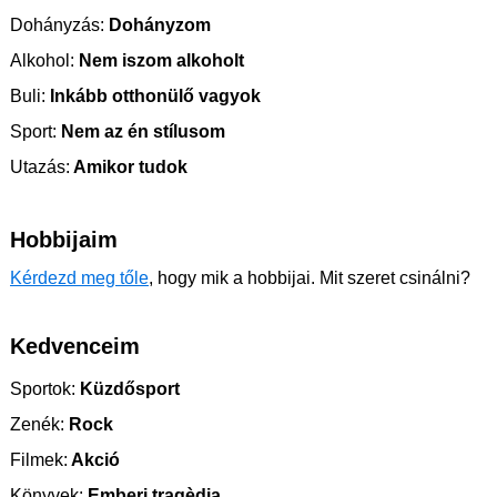
Dohányzás:
Dohányzom
Alkohol:
Nem iszom alkoholt
Buli:
Inkább otthonülő vagyok
Sport:
Nem az én stílusom
Utazás:
Amikor tudok
Hobbijaim
Kérdezd meg tőle
, hogy mik a hobbijai. Mit szeret csinálni?
Kedvenceim
Sportok:
Küzdősport
Zenék:
Rock
Filmek:
Akció
Könyvek:
Emberi tragèdia