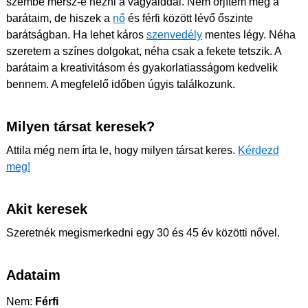
szembe mersz-e nézni a vágyaiddal. Nem őrjítem meg a
barátaim, de hiszek a
nő
és férfi között lévő őszinte
barátságban. Ha lehet káros
szenvedély
mentes légy. Néha
szeretem a színes dolgokat, néha csak a fekete tetszik. A
barátaim a kreativitásom és gyakorlatiasságom kedvelik
bennem. A megfelelő időben úgyis találkozunk.
Milyen társat keresek?
Attila még nem írta le, hogy milyen társat keres.
Kérdezd
meg!
Akit keresek
Szeretnék megismerkedni egy 30 és 45 év közötti nővel.
Adataim
Nem:
Férfi