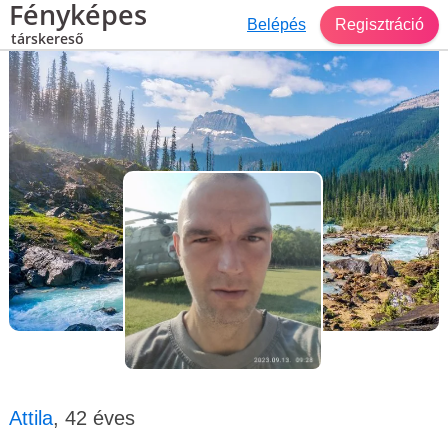
Fényképes
Belépés
Regisztráció
társkereső
Társkereső Bácskossuthfalva
Attila, 42 éves, férfi
Attila
, 42 éves