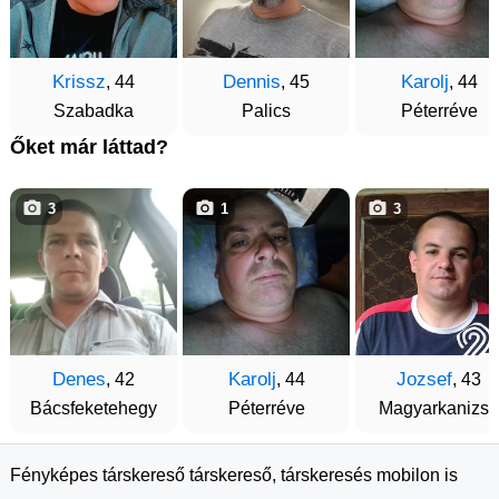
Krissz
Dennis
Karolj
, 44
, 45
, 44
Szabadka
Palics
Péterréve
Őket már láttad?
3
1
3
Denes
Karolj
Jozsef
, 42
, 44
, 43
Bácsfeketehegy
Péterréve
Magyarkanizsa
Fényképes társkereső társkereső, társkeresés mobilon is