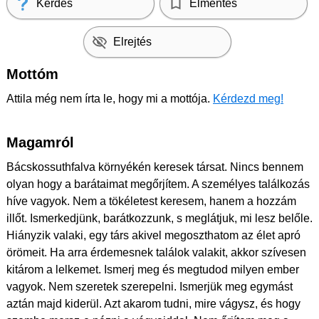
Kérdés
Elmentés
Elrejtés
Mottóm
Attila még nem írta le, hogy mi a mottója.
Kérdezd meg!
Magamról
Bácskossuthfalva környékén keresek társat. Nincs bennem
olyan hogy a barátaimat megőrjítem. A személyes találkozás
híve vagyok. Nem a tökéletest keresem, hanem a hozzám
illőt. Ismerkedjünk, barátkozzunk, s meglátjuk, mi lesz belőle.
Hiányzik valaki, egy társ akivel megoszthatom az élet apró
örömeit. Ha arra érdemesnek találok valakit, akkor szívesen
kitárom a lelkemet. Ismerj meg és megtudod milyen ember
vagyok. Nem szeretek szerepelni. Ismerjük meg egymást
aztán majd kiderül. Azt akarom tudni, mire vágysz, és hogy