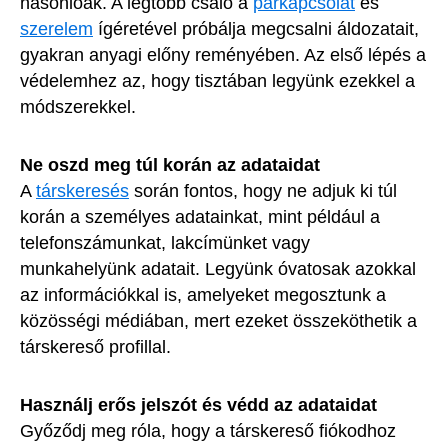
hasonlóak. A legtöbb csaló a
párkapcsolat
és
szerelem
ígéretével próbálja megcsalni áldozatait,
gyakran anyagi előny reményében. Az első lépés a
védelemhez az, hogy tisztában legyünk ezekkel a
módszerekkel.
Ne oszd meg túl korán az adataidat
A
társkeresés
során fontos, hogy ne adjuk ki túl
korán a személyes adatainkat, mint például a
telefonszámunkat, lakcímünket vagy
munkahelyünk adatait. Legyünk óvatosak azokkal
az információkkal is, amelyeket megosztunk a
közösségi médiában, mert ezeket összeköthetik a
társkereső profillal.
Használj erős jelszót és védd az adataidat
Győződj meg róla, hogy a társkereső fiókodhoz