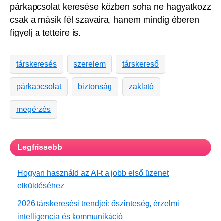
párkapcsolat keresése közben soha ne hagyatkozz
csak a másik fél szavaira, hanem mindig éberen
figyelj a tetteire is.
társkeresés
szerelem
társkereső
párkapcsolat
biztonság
zaklató
megérzés
Legfrissebb
Hogyan használd az AI-t a jobb első üzenet
elküldéséhez
2026 társkeresési trendjei: őszinteség, érzelmi
intelligencia és kommunikáció