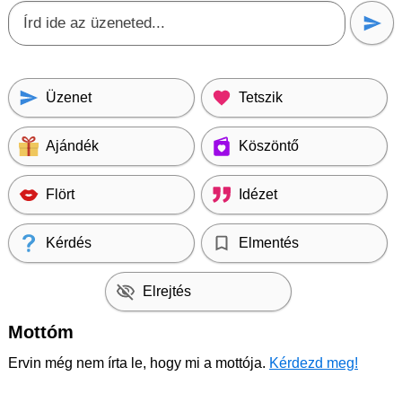
Üzenet
Tetszik
Ajándék
Köszöntő
Flört
Idézet
Kérdés
Elmentés
Elrejtés
Mottóm
Ervin még nem írta le, hogy mi a mottója.
Kérdezd meg!