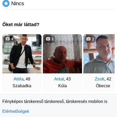
Nincs
Őket már láttad?
4
1
1
Attila
Antal
Zsolt
, 48
, 43
, 42
Szabadka
Kúla
Óbecse
Fényképes társkereső társkereső, társkeresés mobilon is
Elérhetőségek