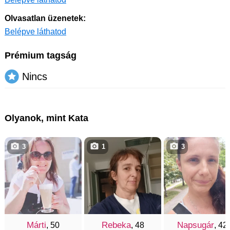
Olvasatlan üzenetek:
Belépve láthatod
Prémium tagság
Nincs
Olyanok, mint Kata
3
1
3
Márti
Rebeka
Napsugár
, 50
, 48
, 42