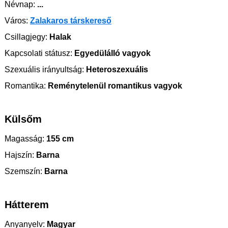
Névnap:
...
Város:
Zalakaros társkereső
Csillagjegy:
Halak
Kapcsolati státusz:
Egyedülálló vagyok
Szexuális irányultság:
Heteroszexuális
Romantika:
Reménytelenül romantikus vagyok
Külsőm
Magasság:
155 cm
Hajszín:
Barna
Szemszín:
Barna
Hátterem
Anyanyelv:
Magyar