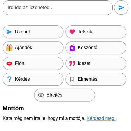
Üzenet
Tetszik
Ajándék
Köszöntő
Flört
Idézet
Kérdés
Elmentés
Elrejtés
Mottóm
Kata még nem írta le, hogy mi a mottója.
Kérdezd meg!