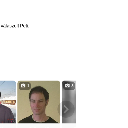
válaszolt Peti.
1
8
5