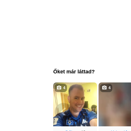
Őket már láttad?
4
4