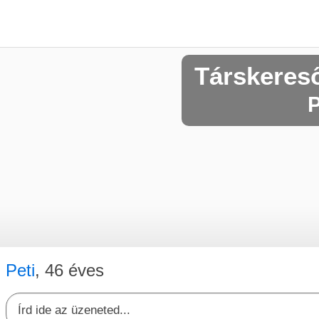
Társkeres
P
Peti
, 46 éves