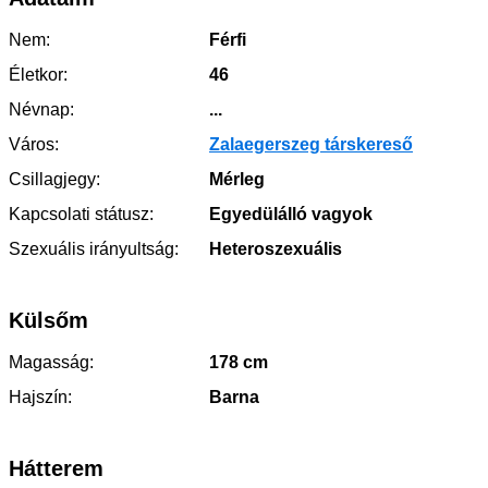
Nem:
Férfi
Életkor:
46
Névnap:
...
Város:
Zalaegerszeg társkereső
Csillagjegy:
Mérleg
Kapcsolati státusz:
Egyedülálló vagyok
Szexuális irányultság:
Heteroszexuális
Külsőm
Magasság:
178 cm
Hajszín:
Barna
Hátterem