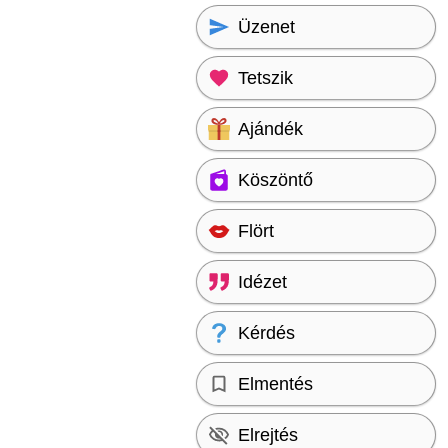
Üzenet
Tetszik
Ajándék
Köszöntő
Flört
Idézet
Kérdés
Elmentés
Elrejtés