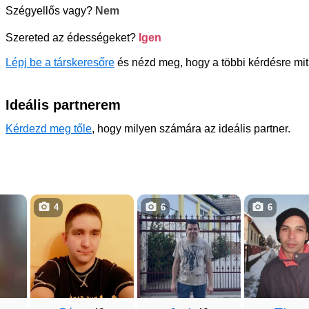
Szégyellős vagy?
Nem
Szereted az édességeket?
Igen
Lépj be a társkeresőre
és nézd meg, hogy a többi kérdésre mit 
Ideális partnerem
Kérdezd meg tőle
, hogy milyen számára az ideális partner.
4
6
6