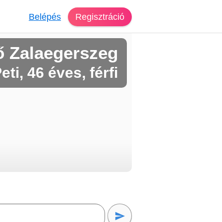
Belépés
Regisztráció
ő Zalaegerszeg
eti, 46 éves, férfi