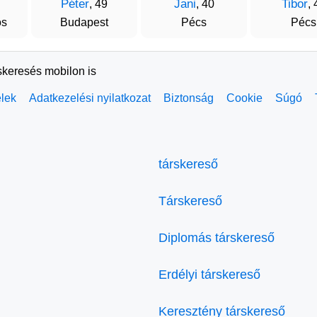
Péter
Jani
Tibor
, 49
, 40
, 
os
Budapest
Pécs
Pécs
skeresés mobilon is
elek
Adatkezelési nyilatkozat
Biztonság
Cookie
Súgó
társkereső
Társkereső
Diplomás társkereső
Erdélyi társkereső
Keresztény társkereső