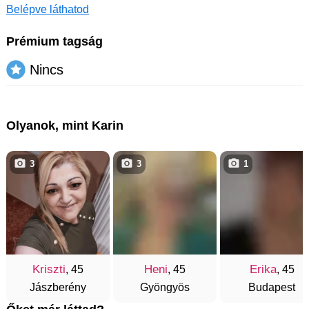
Belépve láthatod
Prémium tagság
Nincs
Olyanok, mint Karin
3
3
1
Kriszti
Heni
Erika
, 45
, 45
, 45
Jászberény
Gyöngyös
Budapest