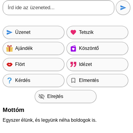
Üzenet
Tetszik
Ajándék
Köszöntő
Flört
Idézet
Kérdés
Elmentés
Elrejtés
Mottóm
Egyszer élünk, és legyünk néha boldogok is.