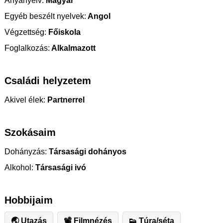
Anyanyelv:
Magyar
Egyéb beszélt nyelvek:
Angol
Végzettség:
Főiskola
Foglalkozás:
Alkalmazott
Családi helyzetem
Akivel élek:
Partnerrel
Szokásaim
Dohányzás:
Társasági dohányos
Alkohol:
Társasági ivó
Hobbijaim
🌏 Utazás
📽 Filmnézés
👟 Túra/séta