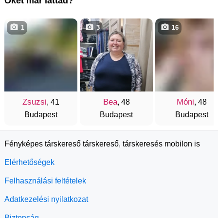
Őket már láttad?
1
3
16
Zsuzsi
Bea
Móni
, 41
, 48
, 48
Budapest
Budapest
Budapest
Fényképes társkereső társkereső, társkeresés mobilon is
Elérhetőségek
Felhasználási feltételek
Adatkezelési nyilatkozat
Biztonság