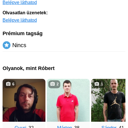
Belépve láthatod
Olvasatlan üzenetek:
Belépve láthatod
Prémium tagság
Nincs
Olyanok, mint Róbert
6
2
1
Gyuri
Márton
Sándor
, 32
, 38
, 41