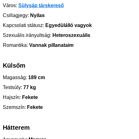
Város:
Sülysáp társkereső
Csillagjegy:
Nyilas
Kapcsolati státusz:
Egyedülálló vagyok
Szexuális irányultság:
Heteroszexuális
Romantika:
Vannak pillanataim
Külsőm
Magasság:
189 cm
Testsúly:
77 kg
Hajszín:
Fekete
Szemszín:
Fekete
Hátterem