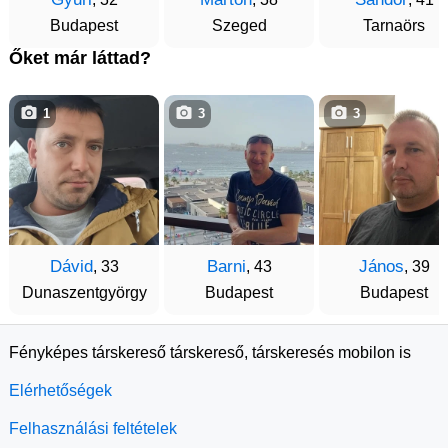
Budapest
Szeged
Tarnaörs
Őket már láttad?
1
3
3
Dávid
Barni
János
, 33
, 43
, 39
Dunaszentgyörgy
Budapest
Budapest
Fényképes társkereső társkereső, társkeresés mobilon is
Elérhetőségek
Felhasználási feltételek