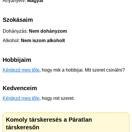
Anyanyelv:
Magyar
Szokásaim
Dohányzás:
Nem dohányzom
Alkohol:
Nem iszom alkoholt
Hobbijaim
Kérdezd meg tőle
, hogy mik a hobbijai. Mit szeret csinálni?
Kedvenceim
Kérdezd meg tőle
, hogy mit szeret.
Komoly társkeresés a Páratlan
társkeresőn