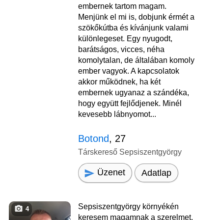
embernek tartom magam.
Menjünk el mi is, dobjunk érmét a
szökőkútba és kívánjunk valami
különlegeset. Egy nyugodt,
barátságos, vicces, néha
komolytalan, de általában komoly
ember vagyok. A kapcsolatok
akkor működnek, ha két
embernek ugyanaz a szándéka,
hogy együtt fejlődjenek. Minél
kevesebb lábnyomot...
Botond
, 27
Társkereső Sepsiszentgyörgy
Üzenet
Adatlap
Sepsiszentgyörgy környékén
4
keresem magamnak a szerelmet.