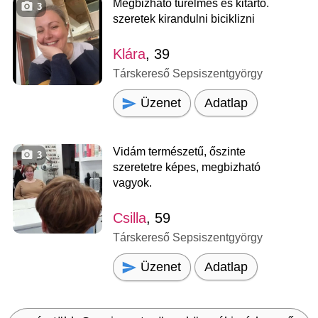
Megbizhato turelmes es kitarto.
3
szeretek kirandulni biciklizni
Klára
, 39
Társkereső Sepsiszentgyörgy
Üzenet
Adatlap
Vidám természetű, őszinte
3
szeretetre képes, megbizható
vagyok.
Csilla
, 59
Társkereső Sepsiszentgyörgy
Üzenet
Adatlap