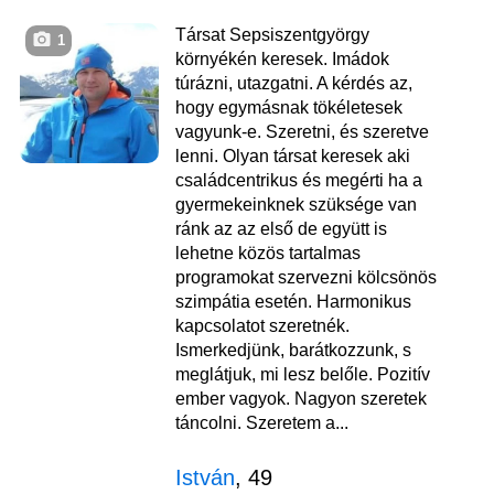
Társat Sepsiszentgyörgy
1
környékén keresek. Imádok
túrázni, utazgatni. A kérdés az,
hogy egymásnak tökéletesek
vagyunk-e. Szeretni, és szeretve
lenni. Olyan társat keresek aki
családcentrikus és megérti ha a
gyermekeinknek szüksége van
ránk az az első de együtt is
lehetne közös tartalmas
programokat szervezni kölcsönös
szimpátia esetén. Harmonikus
kapcsolatot szeretnék.
Ismerkedjünk, barátkozzunk, s
meglátjuk, mi lesz belőle. Pozitív
ember vagyok. Nagyon szeretek
táncolni. Szeretem a...
István
, 49