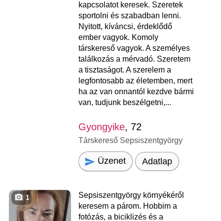
kapcsolatot keresek. Szeretek
sportolni és szabadban lenni.
Nyitott, kíváncsi, érdeklődő
ember vagyok. Komoly
társkereső vagyok. A személyes
találkozás a mérvadó. Szeretem
a tisztaságot. A szerelem a
legfontosabb az életemben, mert
ha az van onnantól kezdve bármi
van, tudjunk beszélgetni,...
Gyongyike
, 72
Társkereső Sepsiszentgyörgy
Üzenet
Adatlap
Sepsiszentgyörgy környékéről
1
keresem a párom. Hobbim a
fotózás, a biciklizés és a