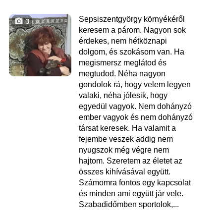
Sepsiszentgyörgy környékéről
3
keresem a párom. Nagyon sok
érdekes, nem hétköznapi
dolgom, és szokásom van. Ha
megismersz meglátod és
megtudod. Néha nagyon
gondolok rá, hogy velem legyen
valaki, néha jólesik, hogy
egyedül vagyok. Nem dohányzó
ember vagyok és nem dohányzó
társat keresek. Ha valamit a
fejembe veszek addig nem
nyugszok még végre nem
hajtom. Szeretem az életet az
összes kihívásával együtt.
Számomra fontos egy kapcsolat
és minden ami együtt jár vele.
Szabadidőmben sportolok,...