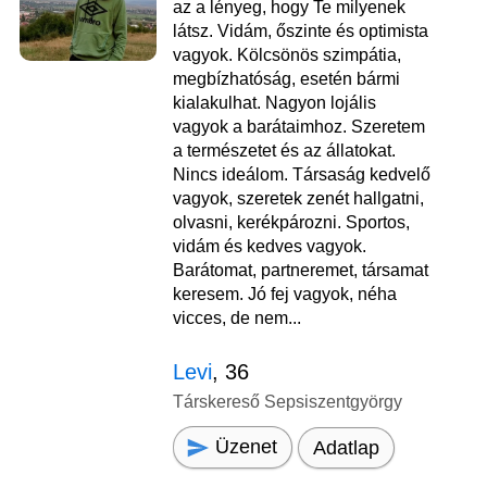
az a lényeg, hogy Te milyenek
látsz. Vidám, őszinte és optimista
vagyok. Kölcsönös szimpátia,
megbízhatóság, esetén bármi
kialakulhat. Nagyon lojális
vagyok a barátaimhoz. Szeretem
a természetet és az állatokat.
Nincs ideálom. Társaság kedvelő
vagyok, szeretek zenét hallgatni,
olvasni, kerékpározni. Sportos,
vidám és kedves vagyok.
Barátomat, partneremet, társamat
keresem. Jó fej vagyok, néha
vicces, de nem...
Levi
, 36
Társkereső Sepsiszentgyörgy
Üzenet
Adatlap