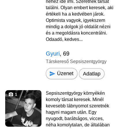
nehéz ide írni. Szeretnék társat
találni. Olyan embert keresek, aki
értékeli ha a kedvében járok.
Optimista vagyok, igyekszem
mindig a dolgok jó oldalát nézni
és a megoldásra koncentrálni.
Odaadó, kedves...
Gyuri
, 69
Társkereső Sepsiszentgyörgy
Üzenet
Adatlap
Sepsiszentgyörgy környékén
1
komoly társat keresek. Minél
kevesebb lábnyomot szeretnék
hagyni magam után. Egy
nyugodt, barátságos, vicces,
néha komolytalan, de általában