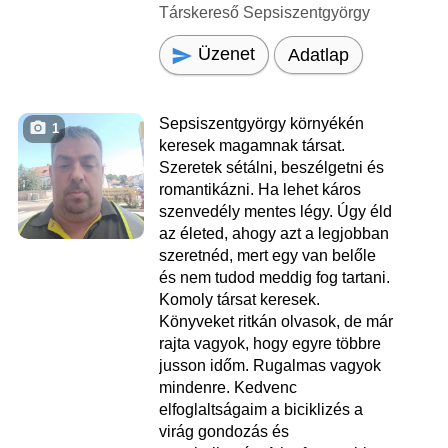
Társkereső Sepsiszentgyörgy
Üzenet
Adatlap
Sepsiszentgyörgy környékén
1
keresek magamnak társat.
Szeretek sétálni, beszélgetni és
romantikázni. Ha lehet káros
szenvedély mentes légy. Úgy éld
az életed, ahogy azt a legjobban
szeretnéd, mert egy van belőle
és nem tudod meddig fog tartani.
Komoly társat keresek.
Könyveket ritkán olvasok, de már
rajta vagyok, hogy egyre többre
jusson időm. Rugalmas vagyok
mindenre. Kedvenc
elfoglaltságaim a biciklizés a
virág gondozás és