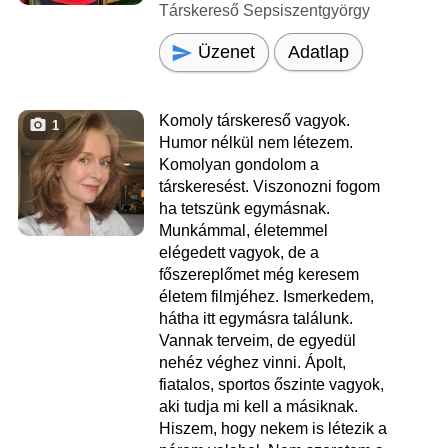
Társkereső Sepsiszentgyörgy
Üzenet
Adatlap
Komoly társkereső vagyok.
1
Humor nélkül nem létezem.
Komolyan gondolom a
társkeresést. Viszonozni fogom
ha tetszünk egymásnak.
Munkámmal, életemmel
elégedett vagyok, de a
főszereplőmet még keresem
életem filmjéhez. Ismerkedem,
hátha itt egymásra találunk.
Vannak terveim, de egyedül
nehéz véghez vinni. Ápolt,
fiatalos, sportos őszinte vagyok,
aki tudja mi kell a másiknak.
Hiszem, hogy nekem is létezik a