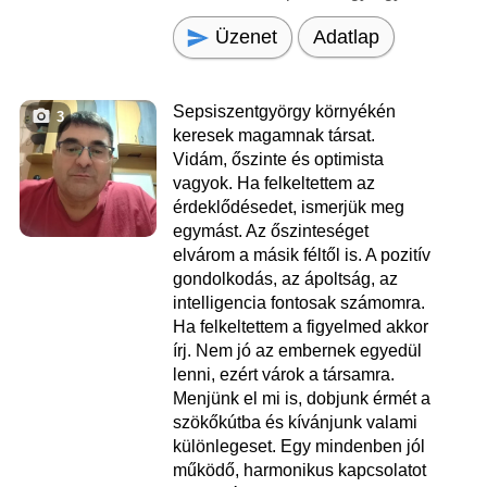
Üzenet
Adatlap
Sepsiszentgyörgy környékén
3
keresek magamnak társat.
Vidám, őszinte és optimista
vagyok. Ha felkeltettem az
érdeklődésedet, ismerjük meg
egymást. Az őszinteséget
elvárom a másik féltől is. A pozitív
gondolkodás, az ápoltság, az
intelligencia fontosak számomra.
Ha felkeltettem a figyelmed akkor
írj. Nem jó az embernek egyedül
lenni, ezért várok a társamra.
Menjünk el mi is, dobjunk érmét a
szökőkútba és kívánjunk valami
különlegeset. Egy mindenben jól
működő, harmonikus kapcsolatot