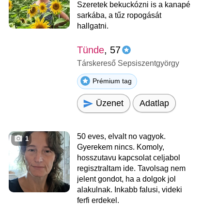
Szeretek bekuckózni is a kanapé
sarkába, a tűz ropogását
hallgatni.
Tünde
, 57
Társkereső Sepsiszentgyörgy
Prémium tag
Üzenet
Adatlap
50 eves, elvalt no vagyok.
1
Gyerekem nincs. Komoly,
hosszutavu kapcsolat celjabol
regisztraltam ide. Tavolsag nem
jelent gondot, ha a dolgok jol
alakulnak. Inkabb falusi, videki
ferfi erdekel.