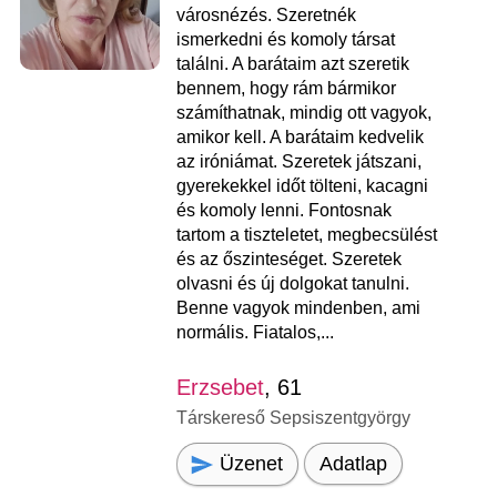
városnézés. Szeretnék
ismerkedni és komoly társat
találni. A barátaim azt szeretik
bennem, hogy rám bármikor
számíthatnak, mindig ott vagyok,
amikor kell. A barátaim kedvelik
az iróniámat. Szeretek játszani,
gyerekekkel időt tölteni, kacagni
és komoly lenni. Fontosnak
tartom a tiszteletet, megbecsülést
és az őszinteséget. Szeretek
olvasni és új dolgokat tanulni.
Benne vagyok mindenben, ami
normális. Fiatalos,...
Erzsebet
, 61
Társkereső Sepsiszentgyörgy
Üzenet
Adatlap