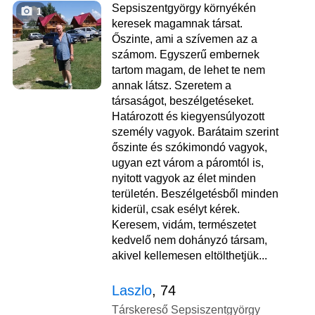
Sepsiszentgyörgy környékén
1
keresek magamnak társat.
Őszinte, ami a szívemen az a
számom. Egyszerű embernek
tartom magam, de lehet te nem
annak látsz. Szeretem a
társaságot, beszélgetéseket.
Határozott és kiegyensúlyozott
személy vagyok. Barátaim szerint
őszinte és szókimondó vagyok,
ugyan ezt várom a páromtól is,
nyitott vagyok az élet minden
területén. Beszélgetésből minden
kiderül, csak esélyt kérek.
Keresem, vidám, természetet
kedvelő nem dohányzó társam,
akivel kellemesen eltölthetjük...
Laszlo
, 74
Társkereső Sepsiszentgyörgy