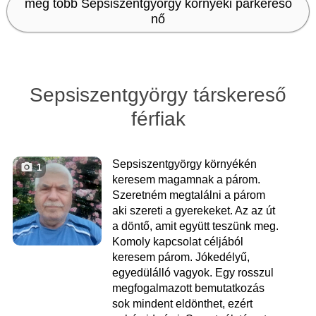
még több Sepsiszentgyörgy környéki párkereső
nő
Sepsiszentgyörgy társkereső
férfiak
Sepsiszentgyörgy környékén
1
keresem magamnak a párom.
Szeretném megtalálni a párom
aki szereti a gyerekeket. Az az út
a döntő, amit együtt teszünk meg.
Komoly kapcsolat céljából
keresem párom. Jókedélyű,
egyedülálló vagyok. Egy rosszul
megfogalmazott bemutatkozás
sok mindent eldönthet, ezért