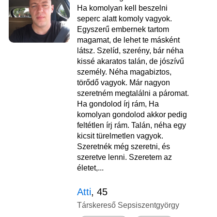
Ha komolyan kell beszelni
seperc alatt komoly vagyok.
Egyszerű embernek tartom
magamat, de lehet te másként
látsz. Szelíd, szerény, bár néha
kissé akaratos talán, de jószívű
személy. Néha magabiztos,
törődő vagyok. Már nagyon
szeretném megtalálni a páromat.
Ha gondolod írj rám, Ha
komolyan gondolod akkor pedig
feltétlen írj rám. Talán, néha egy
kicsit türelmetlen vagyok.
Szeretnék még szeretni, és
szeretve lenni. Szeretem az
életet,...
Atti
, 45
Társkereső Sepsiszentgyörgy