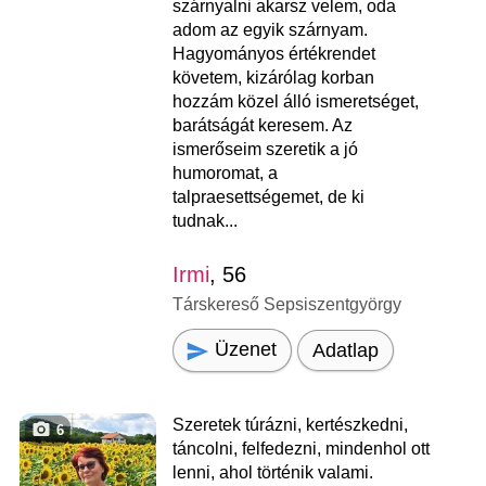
szárnyalni akarsz velem, oda
adom az egyik szárnyam.
Hagyományos értékrendet
követem, kizárólag korban
hozzám közel álló ismeretséget,
barátságát keresem. Az
ismerőseim szeretik a jó
humoromat, a
talpraesettségemet, de ki
tudnak...
Irmi
, 56
Társkereső Sepsiszentgyörgy
Üzenet
Adatlap
Szeretek túrázni, kertészkedni,
6
táncolni, felfedezni, mindenhol ott
lenni, ahol történik valami.