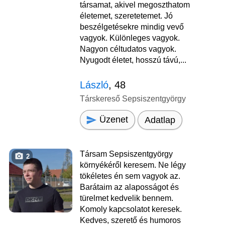
társamat, akivel megoszthatom
életemet, szeretetemet. Jó
beszélgetésekre mindig vevő
vagyok. Különleges vagyok.
Nagyon céltudatos vagyok.
Nyugodt életet, hosszú távú,...
László
, 48
Társkereső Sepsiszentgyörgy
Üzenet
Adatlap
Társam Sepsiszentgyörgy
2
környékéről keresem. Ne légy
tökéletes én sem vagyok az.
Barátaim az alaposságot és
türelmet kedvelik bennem.
Komoly kapcsolatot keresek.
Kedves, szerető és humoros