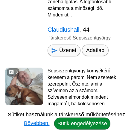
zenehallgatás. A legfontosabb
számomra a minőségi idő.
Mindenkit...
Claudiushall
, 44
Társkereső Sepsiszentgyörgy
Üzenet
Adatlap
Sepsiszentgyörgy környékéről
3
keresem a párom. Nem szeretek
szerepelni. Őszinte, ami a
szívemen az a számom.
Szívesen elmondok mindent
magamról, ha kölcsönösen
szimpatikusnak találjuk egymást.
Sütiket használunk a társkereső működtetéséhez.
Romantikus de határozott.
Bővebben.
Sütik engedélyezése
Szeretnék egy olyan boldog,
harmónikus kapcsolatban élni,