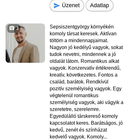
Üzenet
Adatlap
Sepsiszentgyörgy környékén
3
komoly társat keresek. Aktívan
töltöm a mindennapjaimat.
Nagyon jó kedélyű vagyok, sokat
tudok nevetni, mindennek a jó
oldalát látom. Romantikus alkat
vagyok. Konzervatív értékrendű,
kreatív, következetes. Fontos a
család, barátok. Rendkívül
pozitív személyiség vagyok. Egy
végtelenül romantikus
személyiség vagyok, aki vágyik a
szeretetre, szerelemre.
Egyedülálló társkereső komoly
kapcsolatot keres. Barátságos, jó
kedvű, zenét és színházat
kedvelő vagyok. Komoly...