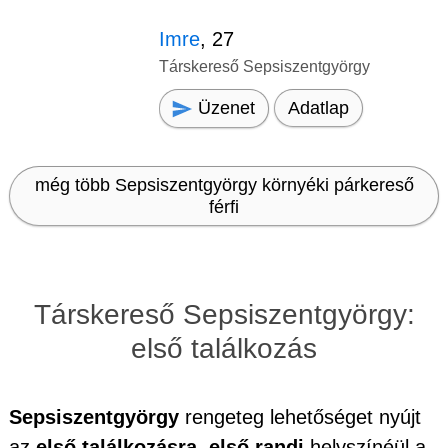
Imre
, 27
Társkereső Sepsiszentgyörgy
Üzenet
Adatlap
még több Sepsiszentgyörgy környéki párkereső
férfi
Társkereső Sepsiszentgyörgy:
első találkozás
Sepsiszentgyörgy
rengeteg lehetőséget nyújt
az
első találkozásra, első randi
helyszínéül a