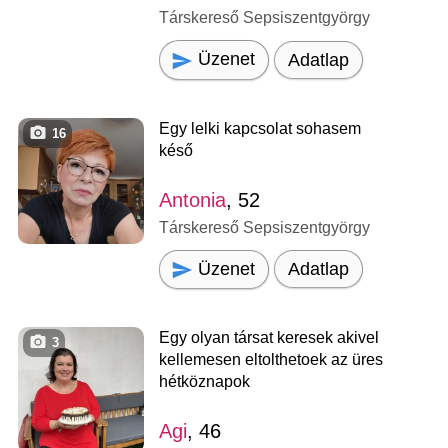
Társkereső Sepsiszentgyörgy
Üzenet
Adatlap
Egy lelki kapcsolat sohasem
16
késő
Antonia
, 52
Társkereső Sepsiszentgyörgy
Üzenet
Adatlap
Egy olyan társat keresek akivel
3
kellemesen eltolthetoek az üres
hétköznapok
Agi
, 46