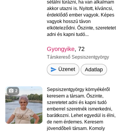
sétálni túrázni, ha van alkalmam
akkor utazni is. Nyitott, kíváncsi,
érdeklődő ember vagyok. Képes
vagyok hosszú távon
elköteleződni. Őszinte, szeretetet
adni és kapni tudó...
Gyongyike
, 72
Társkereső Sepsiszentgyörgy
Üzenet
Adatlap
Sepsiszentgyörgy környékéről
2
keresem a társam. Őszinte,
szeretetet adni és kapni tudó
emberrel szeretnék ismerkedni,
barátkozni. Lehet egyedül is élni,
de nem érdemes. Keresem
jövendőbeli társam. Komoly