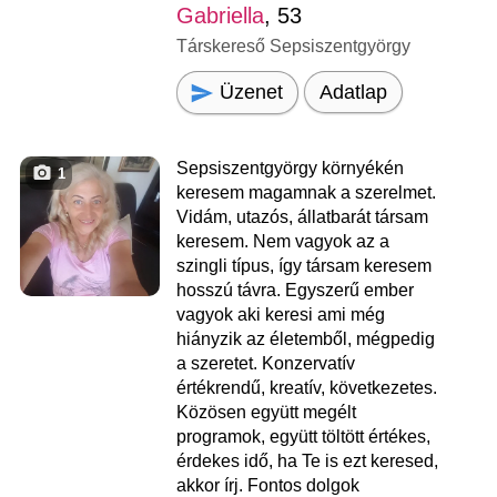
Gabriella
, 53
Társkereső Sepsiszentgyörgy
Üzenet
Adatlap
Sepsiszentgyörgy környékén
1
keresem magamnak a szerelmet.
Vidám, utazós, állatbarát társam
keresem. Nem vagyok az a
szingli típus, így társam keresem
hosszú távra. Egyszerű ember
vagyok aki keresi ami még
hiányzik az életemből, mégpedig
a szeretet. Konzervatív
értékrendű, kreatív, következetes.
Közösen együtt megélt
programok, együtt töltött értékes,
érdekes idő, ha Te is ezt keresed,
akkor írj. Fontos dolgok