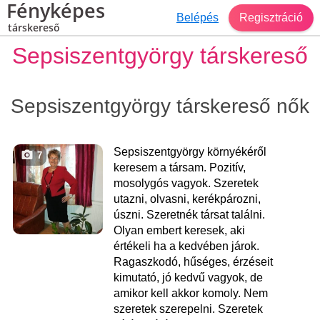
Fényképes
Belépés
Regisztráció
társkereső
Sepsiszentgyörgy társkereső
Sepsiszentgyörgy társkereső nők
Sepsiszentgyörgy környékéről
7
keresem a társam. Pozitív,
mosolygós vagyok. Szeretek
utazni, olvasni, kerékpározni,
úszni. Szeretnék társat találni.
Olyan embert keresek, aki
értékeli ha a kedvében járok.
Ragaszkodó, hűséges, érzéseit
kimutató, jó kedvű vagyok, de
amikor kell akkor komoly. Nem
szeretek szerepelni. Szeretek