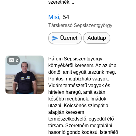
szeretnék....
Misi
, 54
Társkereső Sepsiszentgyörgy
Üzenet
Adatlap
Párom Sepsiszentgyörgy
2
környékéről keresem. Az az út a
döntő, amit együtt teszünk meg.
Pontos, megbízható vagyok.
Vidám természetű vagyok és
hirtelen haragú, amit aztán
később megbánok. Imádok
utazni. Kölcsönös szimpátia
alapján keresem
természetkedvelő, egyedül élő
társam. Szeretném megtalálni
hasonló gondolkodású, Istenfélő