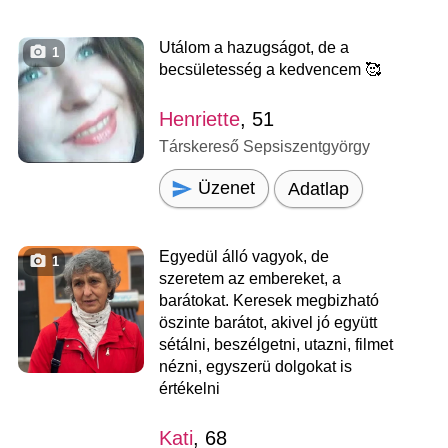
Utálom a hazugságot, de a
1
becsületesség a kedvencem 🥰
Henriette
, 51
Társkereső Sepsiszentgyörgy
Üzenet
Adatlap
Egyedül álló vagyok, de
1
szeretem az embereket, a
barátokat. Keresek megbizható
öszinte barátot, akivel jó együtt
sétálni, beszélgetni, utazni, filmet
nézni, egyszerü dolgokat is
értékelni
Kati
, 68