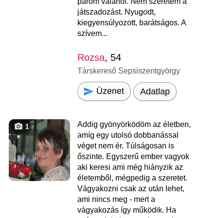
párom valahol. Nem szeretem a
játszadozást. Nyugodt,
kiegyensúlyozott, barátságos. A
szívem...
Rozsa
, 54
Társkereső Sepsiszentgyörgy
Üzenet
Adatlap
Addig gyönyörködöm az életben,
1
amíg egy utolsó dobbanással
véget nem ér. Túlságosan is
őszinte. Egyszerű ember vagyok
aki keresi ami még hiányzik az
életemből, mégpedig a szeretet.
Vágyakozni csak az után lehet,
ami nincs meg - mert a
vágyakozás így működik. Ha