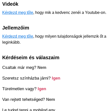
Videók
Kérdezd meg tőle
, hogy mik a kedvenc zenéi a Youtube-on.
Jellemzőim
Kérdezd meg tőle
, hogy milyen tulajdonságok jellemzik őt a
leginkább.
Kérdéseim és válaszaim
Csaltak már meg?
Nem
Szeretsz színházba járni?
Igen
Türelmetlen vagy?
Igen
Van rejtett tehetséged?
Nem
Le tudod tenni a mobilod egy