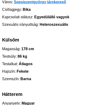
Város:
Sepsiszentgyörgy társkereső
Csillagjegy:
Bika
Kapcsolati státusz:
Egyedülálló vagyok
Szexuális irányultság:
Heteroszexuális
Külsőm
Magasság:
178 cm
Testsúly:
86 kg
Testalkat:
Átlagos
Hajszín:
Fekete
Szemszín:
Barna
Hátterem
Anyanyelv:
Magyar