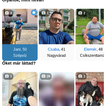
Olyanok, mint Istvan
3
1
2
Jani
Csaba
Elemér
, 50
, 41
, 48
Szépvíz
Nagyvárad
Csíkszenttamá
Őket már láttad?
1
28
3