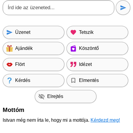
Üzenet
Tetszik
Ajándék
Köszöntő
Flört
Idézet
Kérdés
Elmentés
Elrejtés
Mottóm
Istvan még nem írta le, hogy mi a mottója.
Kérdezd meg!