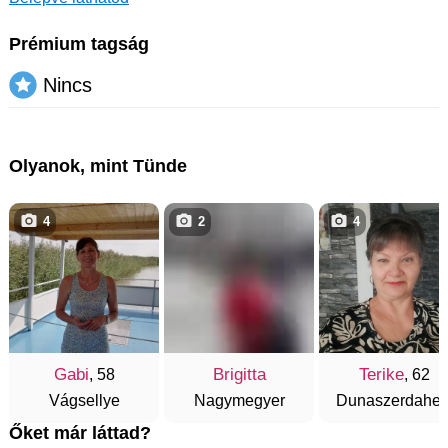
Prémium tagság
Nincs
Olyanok, mint Tünde
4
2
4
Gabi
Brigitta
Terike
, 58
, 62
Vágsellye
Nagymegyer
Dunaszerdahel
Őket már láttad?