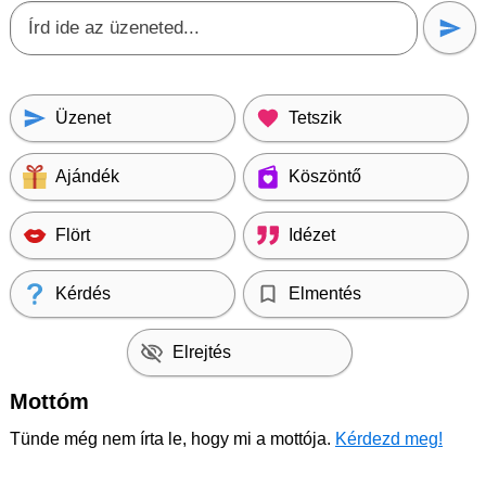
Üzenet
Tetszik
Ajándék
Köszöntő
Flört
Idézet
Kérdés
Elmentés
Elrejtés
Mottóm
Tünde még nem írta le, hogy mi a mottója.
Kérdezd meg!