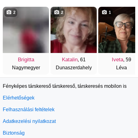
2
2
1
Brigitta
Katalin
Iveta
, 61
, 59
Nagymegyer
Dunaszerdahely
Léva
Fényképes társkereső társkereső, társkeresés mobilon is
Elérhetőségek
Felhasználási feltételek
Adatkezelési nyilatkozat
Biztonság