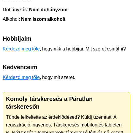
Dohányzás:
Nem dohányzom
Alkohol:
Nem iszom alkoholt
Hobbijaim
Kérdezd meg tőle
, hogy mik a hobbijai. Mit szeret csinálni?
Kedvenceim
Kérdezd meg tőle
, hogy mit szeret.
Komoly társkeresés a Páratlan
társkeresőn
Tünde felkeltette az érdeklődésed? Küldj üzenetet! A
regisztráció ingyenes. Társkeresés mobilon és tableten
is. Nézz szét a többi komoly társkereső férfi és nő között.