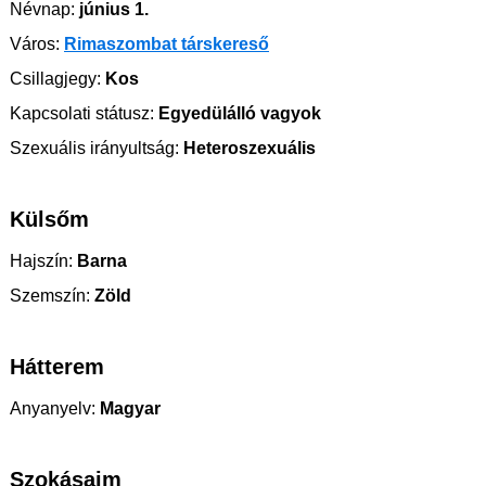
Névnap:
június 1.
Város:
Rimaszombat társkereső
Csillagjegy:
Kos
Kapcsolati státusz:
Egyedülálló vagyok
Szexuális irányultság:
Heteroszexuális
Külsőm
Hajszín:
Barna
Szemszín:
Zöld
Hátterem
Anyanyelv:
Magyar
Szokásaim