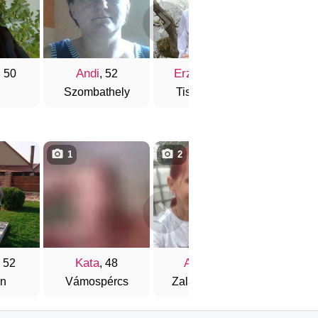
Andi
Erzsébet
Ria
, 50
, 52
, 54
Szombathely
Tiszaföldvár
Buda
1
2
4
Kata
Anita
Nikole
, 52
, 48
, 42
on
Vámospércs
Zalaegerszeg
Tar