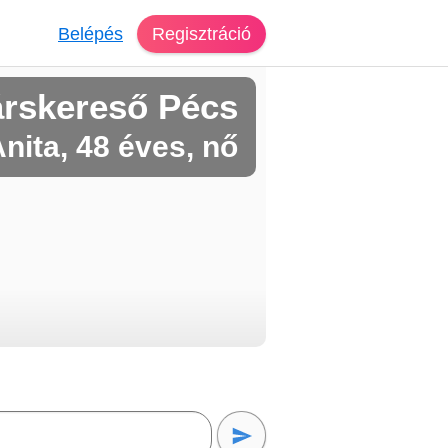
Belépés
Regisztráció
árskereső Pécs
nita, 48 éves, nő