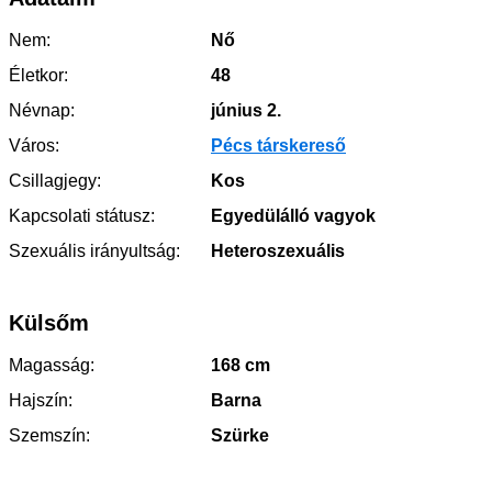
Nem:
Nő
Életkor:
48
Névnap:
június 2.
Város:
Pécs társkereső
Csillagjegy:
Kos
Kapcsolati státusz:
Egyedülálló vagyok
Szexuális irányultság:
Heteroszexuális
Külsőm
Magasság:
168 cm
Hajszín:
Barna
Szemszín:
Szürke