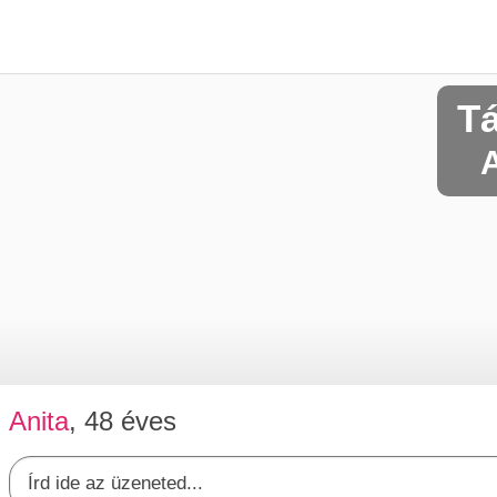
T
A
Anita
, 48 éves