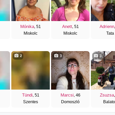
Mónika
Anett
Adrienn
, 51
, 51
Miskolc
Miskolc
Tata
2
3
3
Tündi
Marcsi
Zsuzsa
, 51
, 46
Szentes
Domoszló
Balat