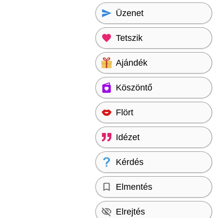
Üzenet
Tetszik
Ajándék
Köszöntő
Flört
Idézet
Kérdés
Elmentés
Elrejtés