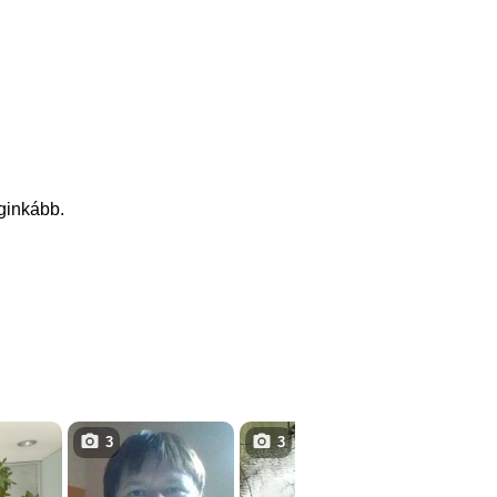
eginkább.
3
3
3