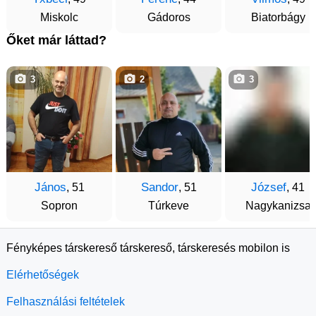
Miskolc
Gádoros
Biatorbágy
Őket már láttad?
3
2
3
János
Sandor
József
, 51
, 51
, 41
Sopron
Túrkeve
Nagykanizsa
Fényképes társkereső társkereső, társkeresés mobilon is
Elérhetőségek
Felhasználási feltételek