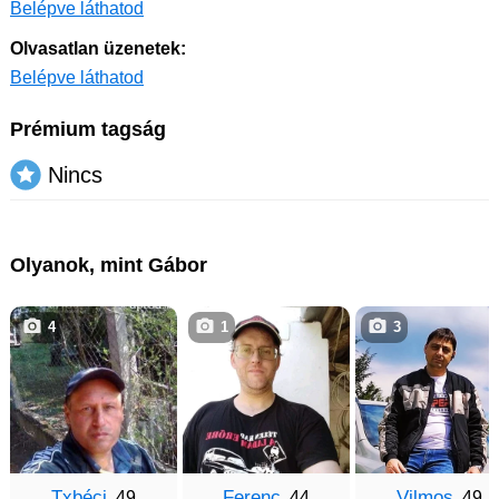
Belépve láthatod
Olvasatlan üzenetek:
Belépve láthatod
Prémium tagság
Nincs
Olyanok, mint Gábor
4
1
3
Txbéci
Ferenc
Vilmos
, 49
, 44
, 49