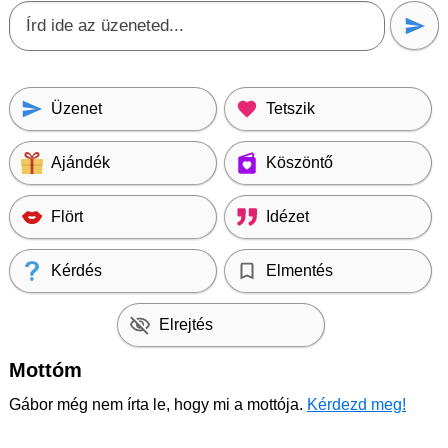
Üzenet
Tetszik
Ajándék
Köszöntő
Flört
Idézet
Kérdés
Elmentés
Elrejtés
Mottóm
Gábor még nem írta le, hogy mi a mottója.
Kérdezd meg!