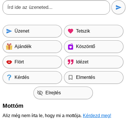
Üzenet
Tetszik
Ajándék
Köszöntő
Flört
Idézet
Kérdés
Elmentés
Elrejtés
Mottóm
Aliz még nem írta le, hogy mi a mottója.
Kérdezd meg!