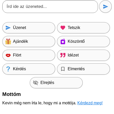
Üzenet
Tetszik
Ajándék
Köszöntő
Flört
Idézet
Kérdés
Elmentés
Elrejtés
Mottóm
Kevin még nem írta le, hogy mi a mottója.
Kérdezd meg!