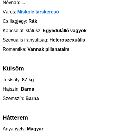
Névnap:
...
Város:
Miskolc társkereső
Csillagjegy:
Rák
Kapcsolati státusz:
Egyedülálló vagyok
Szexuális irányultság:
Heteroszexuális
Romantika:
Vannak pillanataim
Külsőm
Testsúly:
87 kg
Hajszín:
Barna
Szemszín:
Barna
Hátterem
Anyanyelv:
Magyar