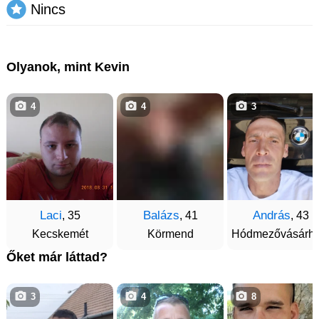
Nincs
Olyanok, mint Kevin
4
4
3
Laci
Balázs
András
, 35
, 41
, 43
Kecskemét
Körmend
Hódmezővásárhe
Őket már láttad?
3
4
8