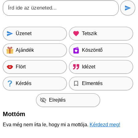
Üzenet
Tetszik
Ajándék
Köszöntő
Flört
Idézet
Kérdés
Elmentés
Elrejtés
Mottóm
Eva még nem írta le, hogy mi a mottója.
Kérdezd meg!