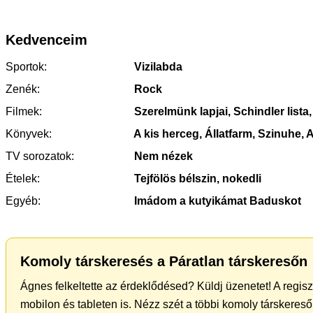
Kedvenceim
Sportok:
Vizilabda
Zenék:
Rock
Filmek:
Szerelmünk lapjai, Schindler lista,
Könyvek:
A kis herceg, Állatfarm, Szinuhe,
TV sorozatok:
Nem nézek
Ételek:
Tejfölös bélszin, nokedli
Egyéb:
Imádom a kutyikámat Baduskot
Komoly társkeresés a Páratlan társkeresőn
Ágnes felkeltette az érdeklődésed? Küldj üzenetet! A regis
mobilon és tableten is. Nézz szét a többi komoly társkereső 