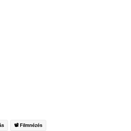
ás
📽 Filmnézés