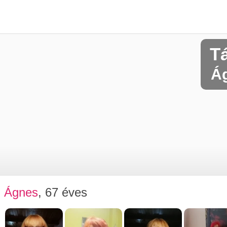
T
Ág
Ágnes
, 67 éves