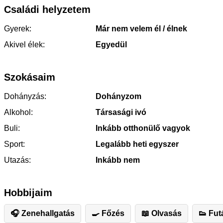
Családi helyzetem
Gyerek:
Már nem velem él / élnek
Akivel élek:
Egyedül
Szokásaim
Dohányzás:
Dohányzom
Alkohol:
Társasági ivó
Buli:
Inkább otthonülő vagyok
Sport:
Legalább heti egyszer
Utazás:
Inkább nem
Hobbijaim
🎧 Zenehallgatás
🍳 Főzés
📖 Olvasás
👟 Fut