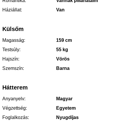
Romantika:
Vannak pillanataim
Háziállat:
Van
Külsőm
Magasság:
159 cm
Testsúly:
55 kg
Hajszín:
Vörös
Szemszín:
Barna
Hátterem
Anyanyelv:
Magyar
Végzettség:
Egyetem
Foglalkozás:
Nyugdíjas