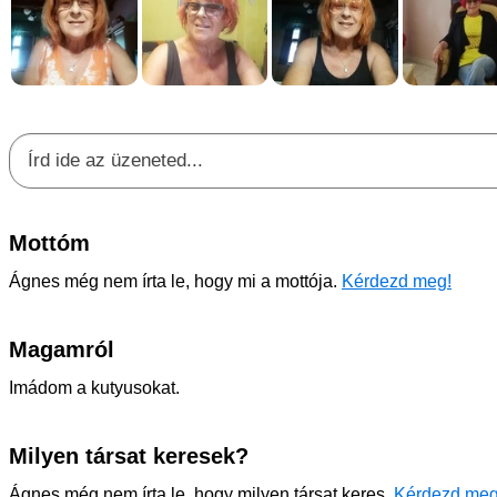
Mottóm
Ágnes még nem írta le, hogy mi a mottója.
Kérdezd meg!
Magamról
Imádom a kutyusokat.
Milyen társat keresek?
Ágnes még nem írta le, hogy milyen társat keres.
Kérdezd meg