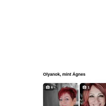
Olyanok, mint Ágnes
6
1