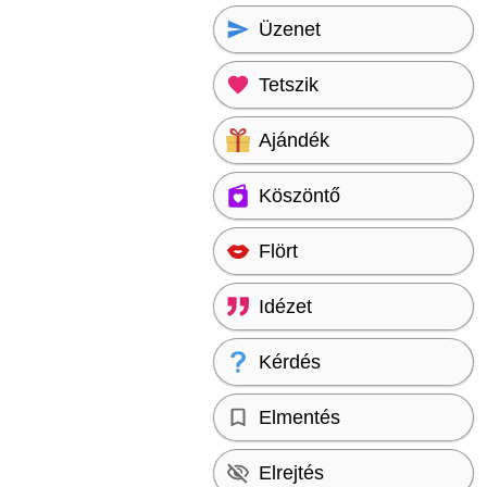
Üzenet
Tetszik
Ajándék
Köszöntő
Flört
Idézet
Kérdés
Elmentés
Elrejtés