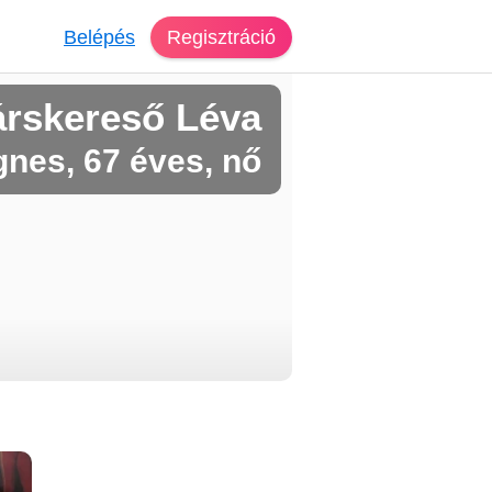
Belépés
Regisztráció
árskereső Léva
nes, 67 éves, nő