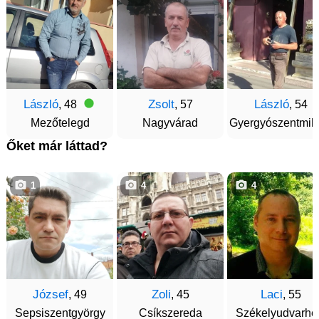
László
Zsolt
László
, 48
, 57
, 54
Mezőtelegd
Nagyvárad
Gyergyószentmik
Őket már láttad?
1
4
4
József
Zoli
Laci
, 49
, 45
, 55
Sepsiszentgyörgy
Csíkszereda
Székelyudvarhe