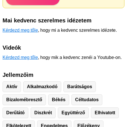
Mai kedvenc szerelmes idézetem
Kérdezd meg tőle
, hogy mi a kedvenc szerelmes idézete.
Videók
Kérdezd meg tőle
, hogy mik a kedvenc zenéi a Youtube-on.
Jellemzőim
Aktív
Alkalmazkodó
Barátságos
Bizalomébresztő
Békés
Céltudatos
Derűlátó
Diszkrét
Együttérző
Elhivatott
Elkötelezett
Engedelmes
Előzékeny