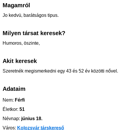
Magamról
Jo kedvü, barátságos tipus.
Milyen társat keresek?
Humoros, öszinte,
Akit keresek
Szeretnék megismerkedni egy 43 és 52 év közötti nővel.
Adataim
Nem:
Férfi
Életkor:
51
Névnap:
június 18.
Város:
Kolozsvár társkereső