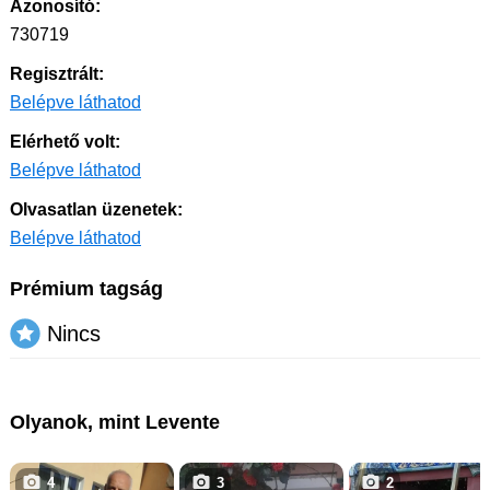
Azonosító:
730719
Regisztrált:
Belépve láthatod
Elérhető volt:
Belépve láthatod
Olvasatlan üzenetek:
Belépve láthatod
Prémium tagság
Nincs
Olyanok, mint Levente
4
3
2