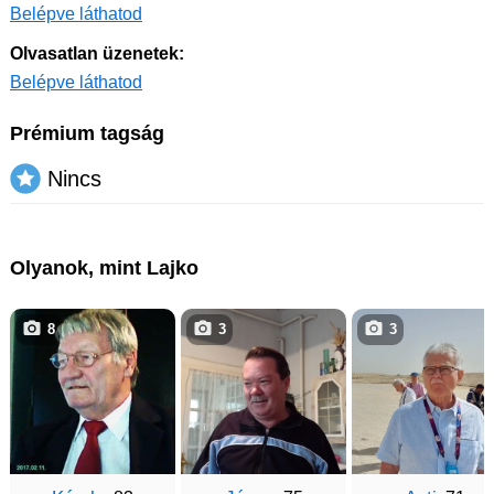
Belépve láthatod
Olvasatlan üzenetek:
Belépve láthatod
Prémium tagság
Nincs
Olyanok, mint Lajko
8
3
3