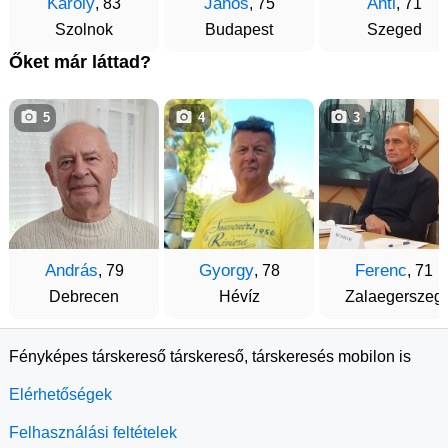
Károly
János
Anti
, 83
, 75
, 71
Szolnok
Budapest
Szeged
Őket már láttad?
5
4
3
András
Gyorgy
Ferenc
, 79
, 78
, 71
Debrecen
Hévíz
Zalaegerszeg
Fényképes társkereső társkereső, társkeresés mobilon is
Elérhetőségek
Felhasználási feltételek