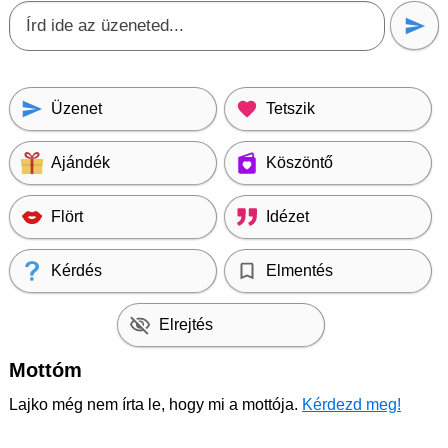
Üzenet
Tetszik
Ajándék
Köszöntő
Flört
Idézet
Kérdés
Elmentés
Elrejtés
Mottóm
Lajko még nem írta le, hogy mi a mottója.
Kérdezd meg!