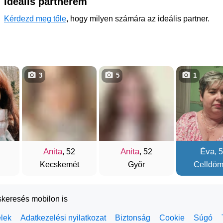
Ideális partnerem
Kérdezd meg tőle
, hogy milyen számára az ideális partner.
3
5
1
Anita
Anita
Éva
, 52
, 52
, 
Kecskemét
Győr
Celldöm
skeresés mobilon is
elek
Adatkezelési nyilatkozat
Biztonság
Cookie
Súgó