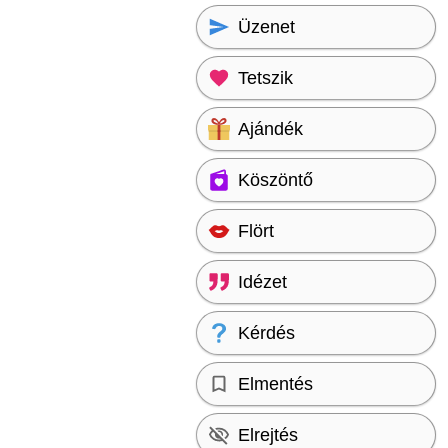
Üzenet
Tetszik
Ajándék
Köszöntő
Flört
Idézet
Kérdés
Elmentés
Elrejtés