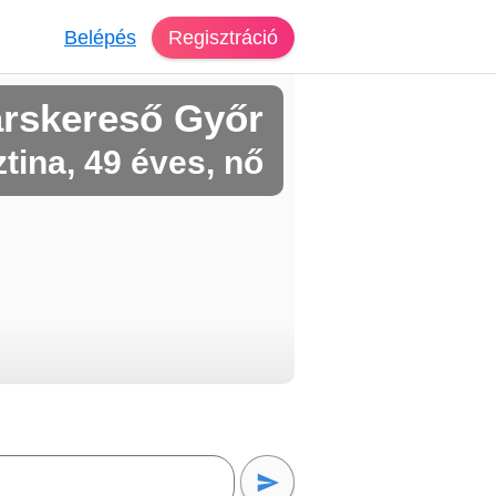
Belépés
Regisztráció
rskereső Győr
ztina, 49 éves, nő