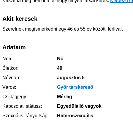
Krisztina még nem írta le, hogy milyen társat keres.
Kérdezd m
Akit keresek
Szeretnék megismerkedni egy 46 és 55 év közötti férfival.
Adataim
Nem:
Nő
Életkor:
49
Névnap:
augusztus 5.
Város:
Győr társkereső
Csillagjegy:
Mérleg
Kapcsolati státusz:
Egyedülálló vagyok
Szexuális irányultság:
Heteroszexuális