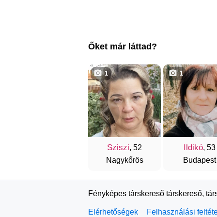
Őket már láttad?
1
1
Sziszi
Ildikó
, 52
, 53
Nagykőrös
Budapest
Fényképes társkereső társkereső, tár
Elérhetőségek
Felhasználási feltét