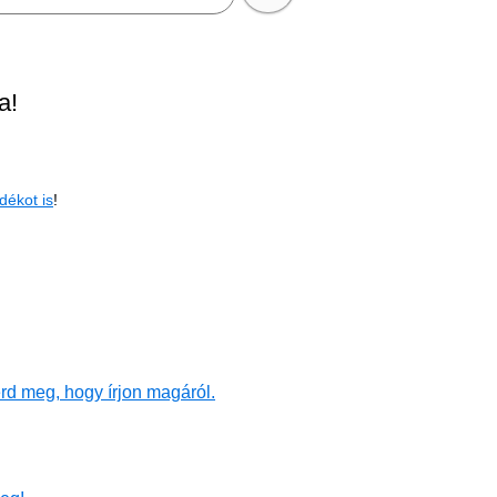
a!
dékot is
!
rd meg, hogy írjon magáról.