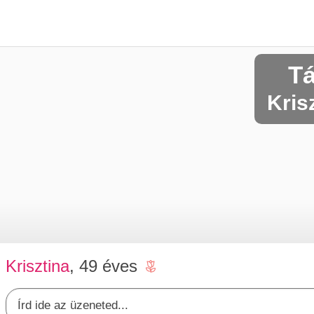
Tá
Kris
Krisztina
, 49 éves