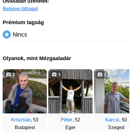
Olvasatlan üzenetek:
Belépve láthatod
Prémium tagság
Nincs
Olyanok, mint Mézgaaladár
8
5
1
Krisztián
Péter
Karcsi
, 53
, 52
, 50
Budapest
Eger
Szeged