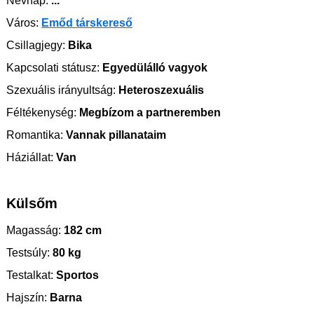
Névnap:
...
Város:
Emőd társkereső
Csillagjegy:
Bika
Kapcsolati státusz:
Egyedülálló vagyok
Szexuális irányultság:
Heteroszexuális
Féltékenység:
Megbízom a partneremben
Romantika:
Vannak pillanataim
Háziállat:
Van
Külsőm
Magasság:
182 cm
Testsúly:
80 kg
Testalkat:
Sportos
Hajszín:
Barna