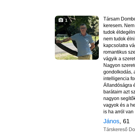
Társam Dombó
1
keresem. Nem 
tudok éldegéln
nem tudok élni.
kapcsolatra v
romantikus sze
vágyik a szeret
Nagyon szerete
gondolkodás, a
intelligencia 
Állandóságra 
barátaim azt s
nagyon segítők
vagyok és a he
is ha arról van 
János
, 61
Társkereső D