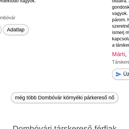
rdeklődő vagyok.
oldalra.
gondosk
vagyok.
ombóvár
párom. 
szeretné
Adatlap
ismerj m
kapcsola
a társke
Márti
,
Társker
Üz
még több Dombóvár környéki párkereső nő
Dombóvári társkereső férfiak