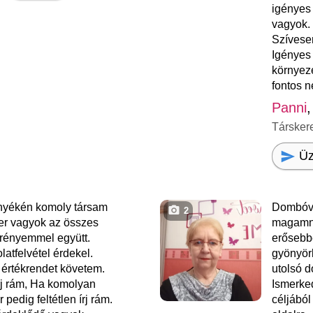
igényes 
vagyok.
Szívese
Igényes
környeze
fontos 
Panni
,
Társker
Üz
yékén komoly társam
Dombóvá
2
r vagyok az összes
magamna
rényemmel együtt.
erősebbé
atfelvétel érdekel.
gyönyör
rtékrendet követem.
utolsó 
rj rám, Ha komolyan
Ismerke
pedig feltétlen írj rám.
céljából