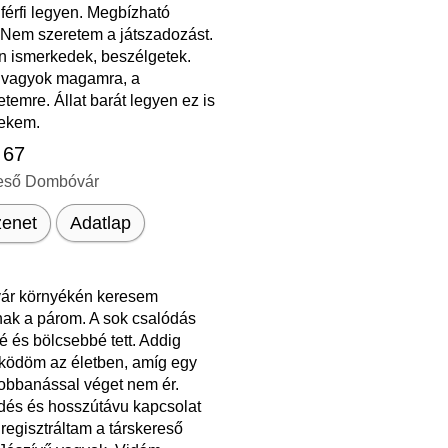
férfi legyen. Megbízható
 Nem szeretem a játszadozást.
n ismerkedek, beszélgetek.
 vagyok magamra, a
temre. Állat barát legyen ez is
nekem.
 67
eső Dombóvár
enet
Adatlap
r környékén keresem
k a párom. A sok csalódás
 és bölcsebbé tett. Addig
ködöm az életben, amíg egy
dobbanással véget nem ér.
dés és hosszútávu kapcsolat
 regisztráltam a társkereső