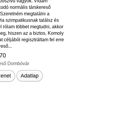
 Jószívű vagyok. Vidám
odó normális társkereső
 Szeretném megtalálni a
Ha szimpatikusnak találsz és
l rólam többet megtudni, akkor
eg, hiszen az a biztos. Komoly
t céljából regisztráltam fel erre
reső...
 70
eső Dombóvár
enet
Adatlap