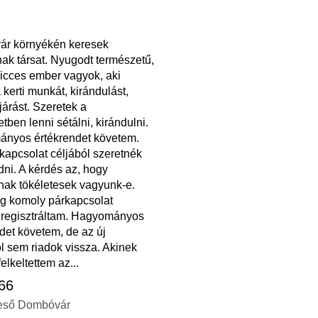
r környékén keresek
k társat. Nyugodt természetű,
vicces ember vagyok, aki
a kerti munkát, kirándulást,
járást. Szeretek a
tben lenni sétálni, kirándulni.
nyos értékrendet követem.
kapcsolat céljából szeretnék
ni. A kérdés az, hogy
ak tökéletesek vagyunk-e.
ag komoly párkapcsolat
l regisztráltam. Hagyományos
det követem, de az új
l sem riadok vissza. Akinek
elkeltettem az...
 66
eső Dombóvár