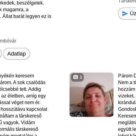
Társker
rkedek, beszélgetek.
k magamra, a
Üz
 Állat barát legyen ez is
ombóvár
Adatlap
nyékén keresem
Párom D
1
rom. A sok csalódás
Nem a t
lcsebbé tett. Addig
hozzám i
az életben, amíg egy
vizeket,
ssal véget nem ér.
kirándul
 hosszútávu kapcsolat
Gondosk
tráltam a társkereső
Keresem 
vű vagyok. Vidám
meglátni
rmális társkereső
együtt 
tném megtalálni a
lehet ká