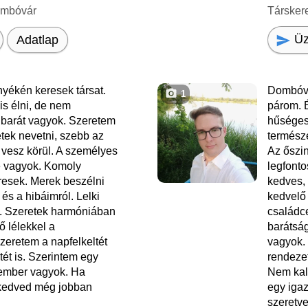
ombóvár
Társker
Üz
Adatlap
yékén keresek társat.
Dombóvá
1
is élni, de nem
párom. É
 barát vagyok. Szeretem
hűséges
etek nevetni, szebb az
természe
 vesz körül. A személyes
Az őszi
e vagyok. Komoly
legfont
resek. Merek beszélni
kedves, 
és a hibáimról. Lelki
kedvelő
m. Szeretek harmóniában
családce
ző lélekkel a
barátsá
Szeretem a napfelkeltét
vagyok.
ét is. Szerintem egy
rendezet
 ember vagyok. Ha
Nem kal
 kedved még jobban
egy igaz
szeretve