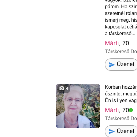
párom. Ha szim
szeretnél róla
ismerj meg, hi
kapcsolat céljá
a társkereső...
Márti
, 70
Társkereső D
Üzenet
Korban hozzám
4
őszinte, megbí
Èn is ilyen vag
Márti
, 70
Társkereső D
Üzenet