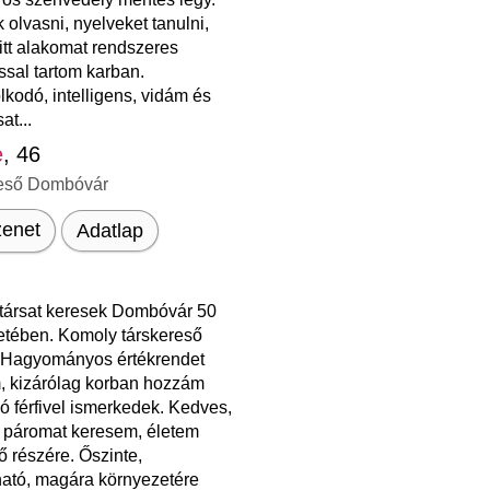
 olvasni, nyelveket tanulni,
fitt alakomat rendszeres
ssal tartom karban.
kodó, intelligens, vidám és
at...
e
, 46
eső Dombóvár
enet
Adatlap
társat keresek Dombóvár 50
etében. Komoly társkereső
 Hagyományos értékrendet
, kizárólag korban hozzám
ló férfivel ismerkedek. Kedves,
 páromat keresem, életem
ő részére. Őszinte,
ató, magára környezetére