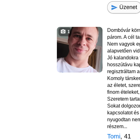
Üzenet
Dombóvár körn
1
párom. A cél ta
Nem vagyok eg
alapvetően vid
Jó kalandokra
hosszútávu kap
regisztráltam a
Komoly társke
az életet, szer
finom ételeket,
Szeretem tartan
Sokat dolgozo
kapcsolatot és 
nyugodtan nem
részem...
Tomi
, 41