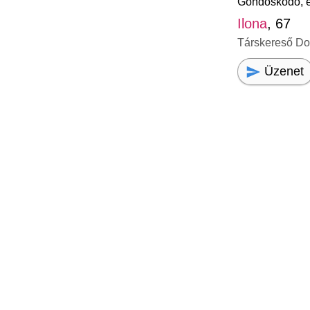
Gondoskodó, é
Ilona
, 67
Társkereső D
Üzenet