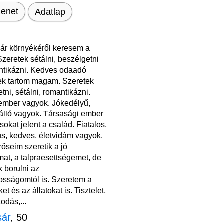
enet
Adatlap
r környékéről keresem a
zeretek sétálni, beszélgetni
ntikázni. Kedves odaadó
k tartom magam. Szeretek
tni, sétálni, romantikázni.
mber vagyok. Jókedélyű,
álló vagyok. Társasági ember
sokat jelent a család. Fiatalos,
us, kedves, életvidám vagyok.
őseim szeretik a jó
at, a talpraesettségemet, de
k borulni az
osságomtól is. Szeretem a
et és az állatokat is. Tisztelet,
odás,...
sár
, 50