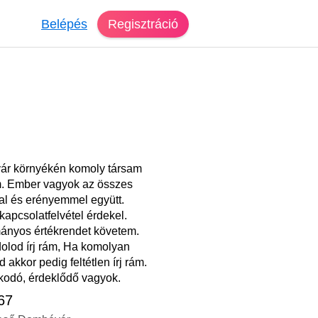
Belépés
Regisztráció
r környékén komoly társam
. Ember vagyok az összes
l és erényemmel együtt.
apcsolatfelvétel érdekel.
nyos értékrendet követem.
olod írj rám, Ha komolyan
 akkor pedig feltétlen írj rám.
odó, érdeklődő vagyok.
 67