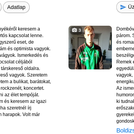
Üz
Adatlap
yékéről keresem a
Dombóvá
3
rtós kapcsolat lenne.
párom. S
yszerű eset, de
és roma
ám és optimista vagyok.
emberne
 vágyok. Ismerkedés és
beszélge
csolat céljából
Remek e
 társkereső oldalra.
egyedül
reső vagyok. Szeretem
vagyok, 
etem a bulikat, barátokat,
energik
 rockzenét, koncertet.
Az ismer
i az élet tempóját.
humorom
m és keresem az igazi
ki tudna
ha szeretnél írj
erőszak
 harapok. Volt már
gyerekek
gondosk
Boldiz