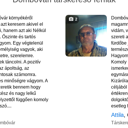
vár környékéről
Dombóvá
2
azt keresem akivel el
magamna
i, hanem azt aki Nélkül
vidám, 
 Őszinte és tartós
szereti 
ágyom. Egy végtelenül
fürdőbe 
mélyiség vagyok, aki
természe
etre, szerelemre.
Hagyomá
k táncolni. A pozitív
Komoly 
z ápoltság, az
ismerked
fontosak számomra.
egymásn
és minőségre vágyom. A
Kizáról
zeretik bennem hogy
céljábó
ész és nagy lelkű
értékren
lyzettől függően komoly
dolgoktó
szó....
esetleg f
Attila
,
ombóvár
Társker