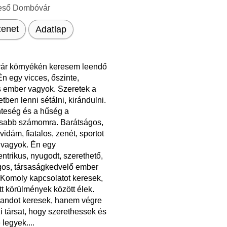
eső Dombóvár
enet
Adatlap
r környékén keresem leendő
n egy vicces, őszinte,
 ember vagyok. Szeretek a
tben lenni sétálni, kirándulni.
nteség és a hűség a
osabb számomra. Barátságos,
vidám, fiatalos, zenét, sportot
 vagyok. Én egy
ntrikus, nyugodt, szerethető,
gos, társaságkedvelő ember
 Komoly kapcsolatot keresek,
t körülmények között élek.
andot keresek, hanem végre
i társat, hogy szerethessek és
 legyek....