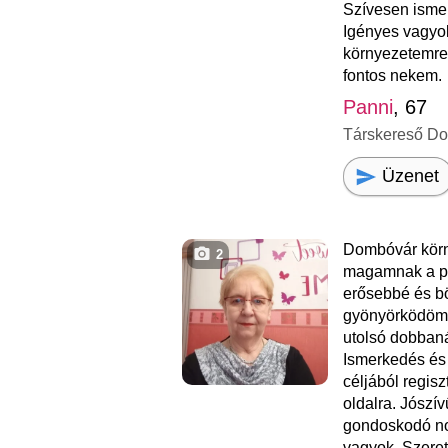
Szívesen isme
Igényes vagyo
környezetemre.
fontos nekem.
Panni
, 67
Társkereső D
Üzenet
Dombóvár kör
2
magamnak a pá
erősebbé és bö
gyönyörködöm 
utolsó dobbaná
Ismerkedés és
céljából regisz
oldalra. Jószí
gondoskodó no
vagyok. Szere