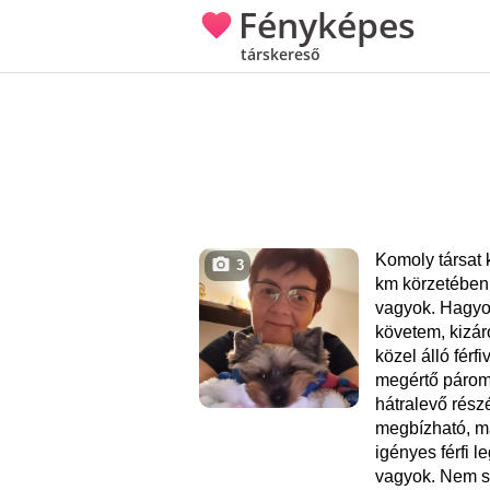
Fényképes
társkereső
Komoly társat
3
km körzetében
vagyok. Hagyo
követem, kizá
közel álló férf
megértő párom
hátralevő részé
megbízható, m
igényes férfi 
vagyok. Nem s