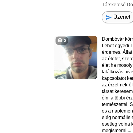
Társkereső D
Üzenet
Dombóvár körn
2
Lehet egyedül 
érdemes. Állat
az életet, szer
élet ha mosoly
találkozás hív
kapcsolatot ke
az érzelmekről 
társat kerese
élni a többi ér
természettel. 
és a naplement
elég normális
esetleg volna
megismerni,...