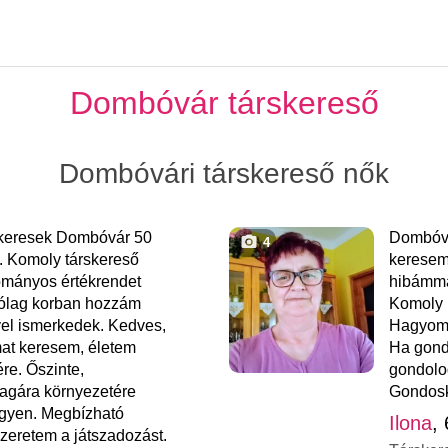
Dombóvár társkereső
Dombóvári társkereső nők
 keresek Dombóvár 50
Dombóvá
4
. Komoly társkereső
keresem
mányos értékrendet
hibámma
rólag korban hozzám
Komoly k
ivel ismerkedek. Kedves,
Hagyomá
at keresem, életem
Ha gond
re. Őszinte,
gondolod
agára környezetére
Gondosk
legyen. Megbízható
Ilona
,
zeretem a játszadozást.