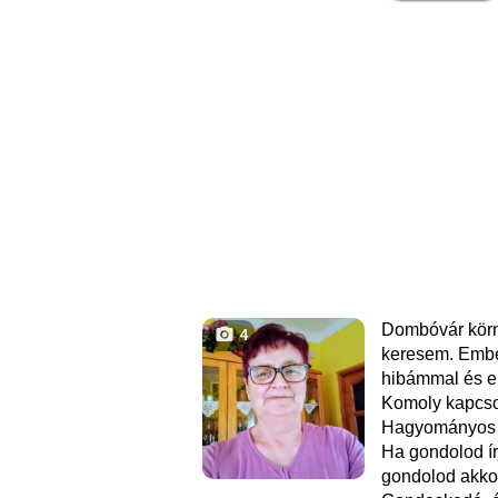
Dombóvár körn
4
keresem. Embe
hibámmal és e
Komoly kapcsol
Hagyományos é
Ha gondolod í
gondolod akkor 