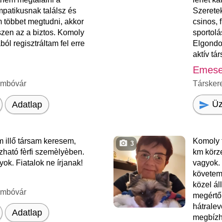
patikusnak találsz és
Szeretek
m többet megtudni, akkor
csinos, 
szen az a biztos. Komoly
sportolá
ból regisztráltam fel erre
Elgondol
aktív társ
Emes
ombóvár
Társker
Üz
Adatlap
 illő társam keresem,
Komoly 
3
zható fèrfi szemèlyèben.
km körz
yok. Fiatalok ne írjanak!
vagyok.
követem
közel ál
ombóvár
megértő
hátralev
Adatlap
megbízh