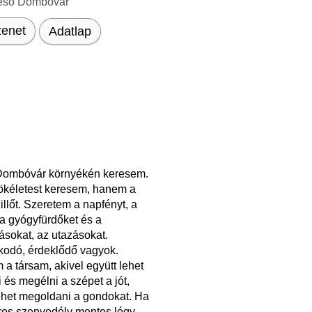
eső Dombóvár
enet
Adatlap
ombóvár környékén keresem.
ökéletest keresem, hanem a
llőt. Szeretem a napfényt, a
 a gyógyfürdőket és a
ásokat, az utazásokat.
odó, érdeklődő vagyok.
a társam, akivel együtt lehet
 és megélni a szépet a jót,
lehet megoldani a gondokat. Ha
ros szenvedély mentes légy.