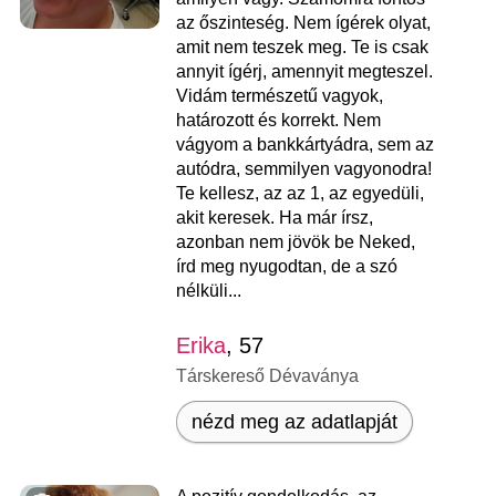
az őszinteség. Nem ígérek olyat,
amit nem teszek meg. Te is csak
annyit ígérj, amennyit megteszel.
Vidám természetű vagyok,
határozott és korrekt. Nem
vágyom a bankkártyádra, sem az
autódra, semmilyen vagyonodra!
Te kellesz, az az 1, az egyedüli,
akit keresek. Ha már írsz,
azonban nem jövök be Neked,
írd meg nyugodtan, de a szó
nélküli...
Erika
, 57
Társkereső Dévaványa
nézd meg az adatlapját