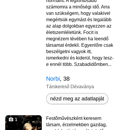
normális. A legfontosabb
számomra a minőségi idő. Arra
van szükségem, hogy valakivel
megértsük egymást és legalább
az alap dolgokban egyezzen az
életszemléletünk. Focit is
megnézem tévében ha leendő
társamat érdekli. Egyenlőre csak
beszélgetni vagyok itt,
ismerkedni és kiderül, hogy lesz-
e ennél több. Szabadidőmben...
Norbi
, 38
Társkereső Dévaványa
nézd meg az adatlapját
Festőművészként keresem
1
társam, érzelmekben gazdag,