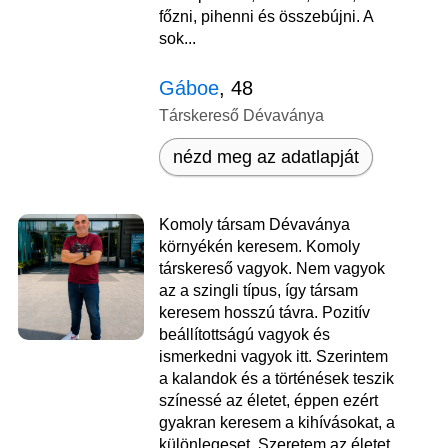
főzni, pihenni és összebújni. A
sok...
Gáboe
, 48
Társkereső Dévaványa
nézd meg az adatlapját
Komoly társam Dévaványa
környékén keresem. Komoly
társkereső vagyok. Nem vagyok
az a szingli típus, így társam
keresem hosszú távra. Pozitív
beállítottságú vagyok és
ismerkedni vagyok itt. Szerintem
a kalandok és a történések teszik
színessé az életet, éppen ezért
gyakran keresem a kihívásokat, a
különlegeset. Szeretem az életet,