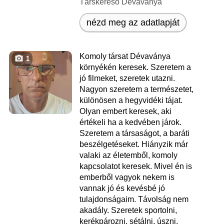
Társkereső Dévaványa
nézd meg az adatlapját
Komoly társat Dévaványa
1
környékén keresek. Szeretem a
jó filmeket, szeretek utazni.
Nagyon szeretem a természetet,
különösen a hegyvidéki tájat.
Olyan embert keresek, aki
értékeli ha a kedvében járok.
Szeretem a társaságot, a baráti
beszélgetéseket. Hiányzik már
valaki az életemből, komoly
kapcsolatot keresek. Mivel én is
emberből vagyok nekem is
vannak jó és kevésbé jó
tulajdonságaim. Távolság nem
akadály. Szeretek sportolni,
kerékpározni, sétálni, úszni,