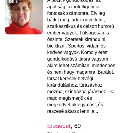
A pozitív gondolkodás, az
7
ápoltság, az intelligencia
fontosak számomra. Elvileg
bárkit meg tudok nevettetni,
szarkasztikus és célzott humorú
ember vagyok. Túlságosan is
őszinte. Szeretek kirándulni,
biciklizni. Sportos, vidám és
kedves vagyok. Komoly érett
gondolkodású társra vágyom
akire lehet számítani mindenben
és nem hagy magamra. Barátot,
társat keresek hétvégi
kiránduláshoz, túrázáshoz,
moziba, színházba járáshoz. Ha
majd megismerjük és
megkedveljük egymást, és
részesé akarsz lenni a...
Erzsebet
, 60