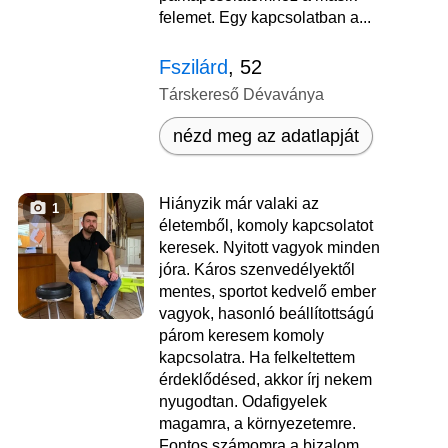
felemet. Egy kapcsolatban a...
Fszilárd
, 52
Társkereső Dévaványa
nézd meg az adatlapját
Hiányzik már valaki az
1
életemből, komoly kapcsolatot
keresek. Nyitott vagyok minden
jóra. Káros szenvedélyektől
mentes, sportot kedvelő ember
vagyok, hasonló beállítottságú
párom keresem komoly
kapcsolatra. Ha felkeltettem
érdeklődésed, akkor írj nekem
nyugodtan. Odafigyelek
magamra, a környezetemre.
Fontos számomra a bizalom,