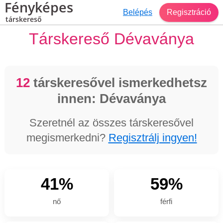
Fényképes
Belépés
Regisztráció
társkereső
Társkereső Dévaványa
12
társkeresővel ismerkedhetsz
innen: Dévaványa
Szeretnél az összes társkeresővel
megismerkedni?
Regisztrálj ingyen!
41%
59%
nő
férfi