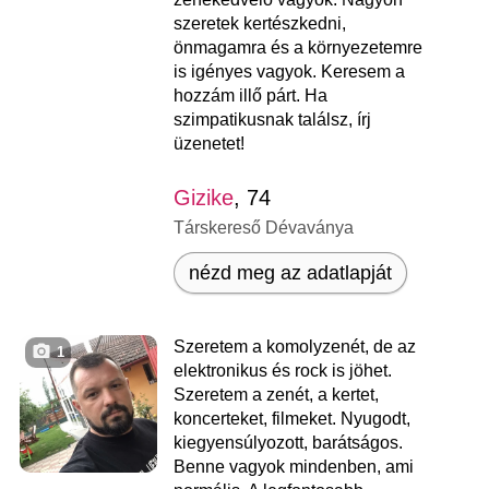
szeretek kertészkedni,
önmagamra és a környezetemre
is igényes vagyok. Keresem a
hozzám illő párt. Ha
szimpatikusnak találsz, írj
üzenetet!
Gizike
, 74
Társkereső Dévaványa
nézd meg az adatlapját
Szeretem a komolyzenét, de az
1
elektronikus és rock is jöhet.
Szeretem a zenét, a kertet,
koncerteket, filmeket. Nyugodt,
kiegyensúlyozott, barátságos.
Benne vagyok mindenben, ami