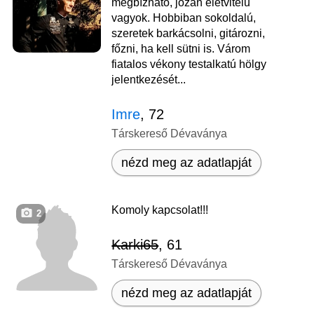
megbízható, józan életvitelű
vagyok. Hobbiban sokoldalú,
szeretek barkácsolni, gitározni,
főzni, ha kell sütni is. Várom
fiatalos vékony testalkatú hölgy
jelentkezését...
Imre
, 72
Társkereső Dévaványa
nézd meg az adatlapját
Komoly kapcsolat!!!
2
Karki65
, 61
Társkereső Dévaványa
nézd meg az adatlapját