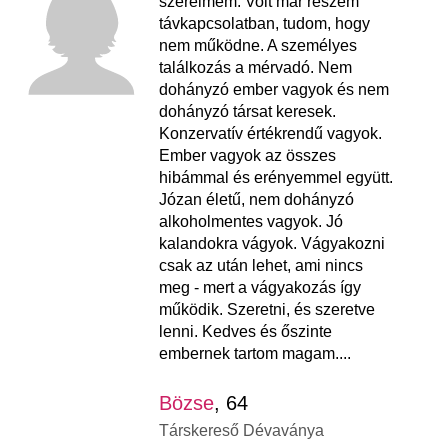
szerelmem. Volt már részem
távkapcsolatban, tudom, hogy
nem működne. A személyes
találkozás a mérvadó. Nem
dohányzó ember vagyok és nem
dohányzó társat keresek.
Konzervatív értékrendű vagyok.
Ember vagyok az összes
hibámmal és erényemmel együtt.
Józan életű, nem dohányzó
alkoholmentes vagyok. Jó
kalandokra vágyok. Vágyakozni
csak az után lehet, ami nincs
meg - mert a vágyakozás így
működik. Szeretni, és szeretve
lenni. Kedves és őszinte
embernek tartom magam....
Bözse
, 64
Társkereső Dévaványa