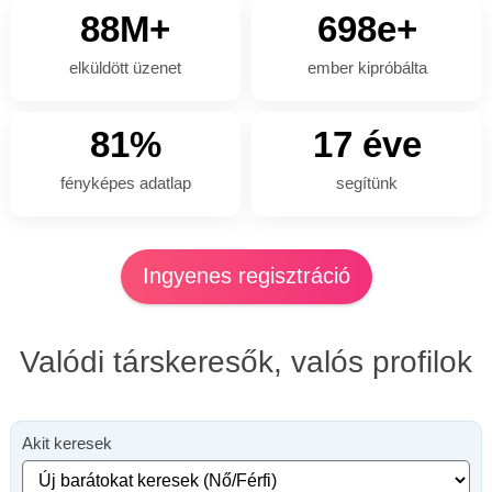
88M+
698e+
elküldött üzenet
ember kipróbálta
81%
17 éve
fényképes adatlap
segítünk
Ingyenes regisztráció
Valódi társkeresők, valós profilok
Akit keresek