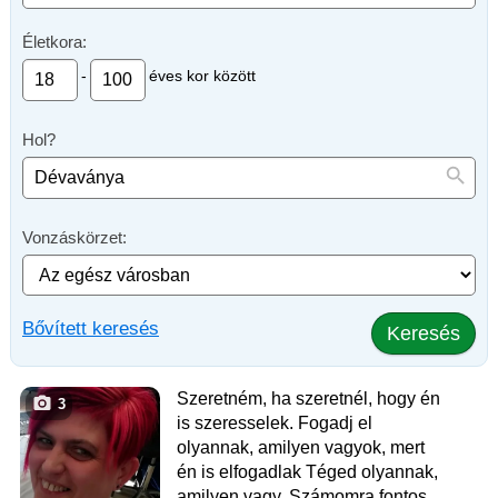
Életkora:
-
éves kor között
Hol?
Vonzáskörzet:
Bővített keresés
Keresés
Szeretném, ha szeretnél, hogy én
3
is szeresselek. Fogadj el
olyannak, amilyen vagyok, mert
én is elfogadlak Téged olyannak,
amilyen vagy. Számomra fontos