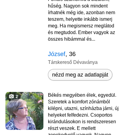
hűség. Nagyon sok mindent
írhatnék még ide, azonban nem
teszem, helyette inkább ismerj
meg. Ha megismersz meglátod
és megtudod. Ember vagyok az
összes hibámmal és...
József
, 36
Társkereső Dévaványa
nézd meg az adatlapját
Békés megyében élek, egyedül.
2
Szeretek a komfort zónámból
kilépni, utazni, színházba járni, új
helyeket felfedezni. Csoportos
kirándulásokon is rendszeresen
részt veszek. E mellett
zenekedvelő vagyok. Nagyon