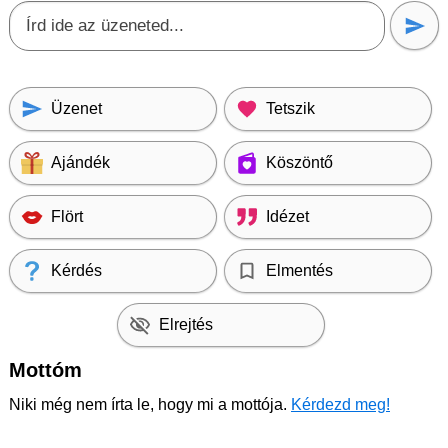
Üzenet
Tetszik
Ajándék
Köszöntő
Flört
Idézet
Kérdés
Elmentés
Elrejtés
Mottóm
Niki még nem írta le, hogy mi a mottója.
Kérdezd meg!