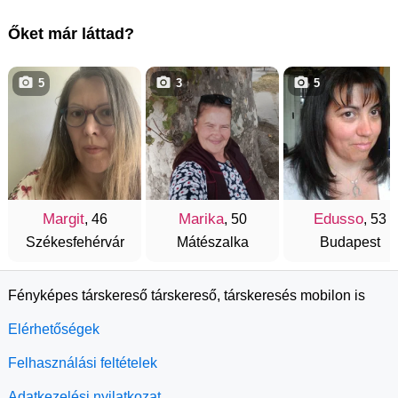
Őket már láttad?
5
3
5
Margit
Marika
Edusso
, 46
, 50
, 53
Székesfehérvár
Mátészalka
Budapest
Fényképes társkereső társkereső, társkeresés mobilon is
Elérhetőségek
Felhasználási feltételek
Adatkezelési nyilatkozat