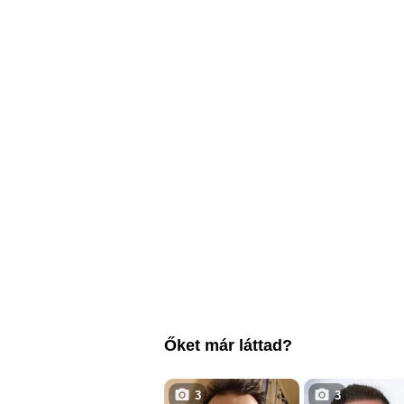
Őket már láttad?
3
3