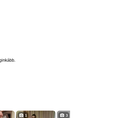
eginkább.
1
3
1