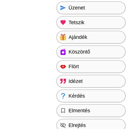
Üzenet
Tetszik
Ajándék
Köszöntő
Flört
Idézet
Kérdés
Elmentés
Elrejtés