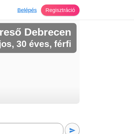
Belépés
Regisztráció
reső Debrecen
jos, 30 éves, férfi