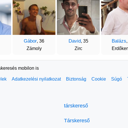
Gábor
David
Balázs
, 36
, 35
,
Zámoly
Zirc
Erdőker
skeresés mobilon is
elek
Adatkezelési nyilatkozat
Biztonság
Cookie
Súgó
társkereső
Társkereső