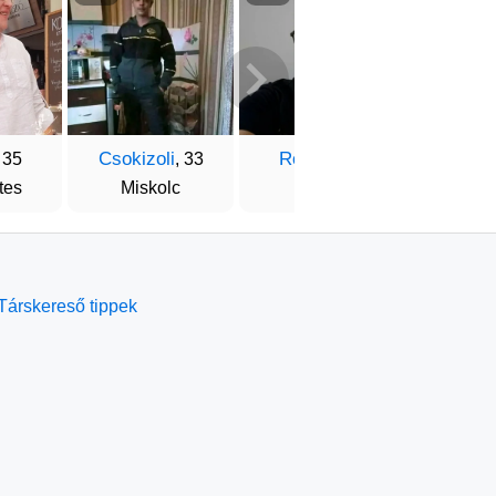
Csokizoli
Roland
Kevi
 35
, 33
, 34
tes
Miskolc
Győr
Szőlős
Társkereső tippek