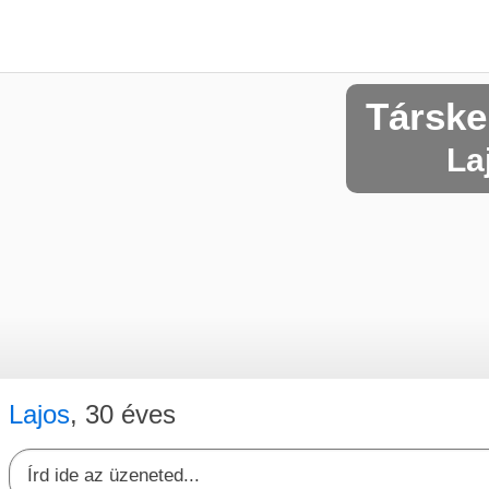
Társke
La
Lajos
, 30 éves