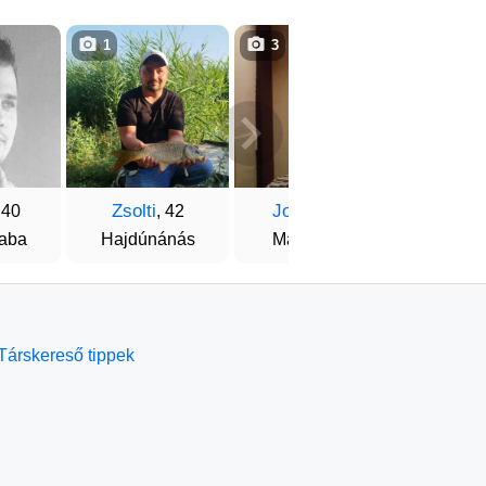
1
3
1
Zsolti
Jocoka
Andr
 40
, 42
, 43
aba
Hajdúnánás
Mátészalka
Nagy
Társkereső tippek