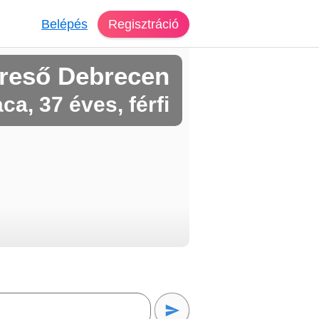
Belépés
Regisztráció
reső Debrecen
ca, 37 éves, férfi