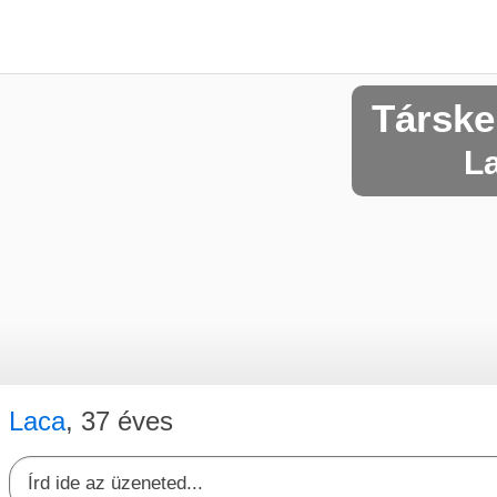
Társke
La
Laca
, 37 éves