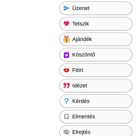
Üzenet
Tetszik
Ajándék
Köszöntő
Flört
Idézet
Kérdés
Elmentés
Elrejtés