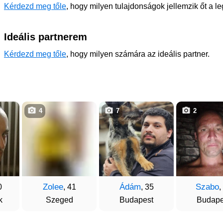
Kérdezd meg tőle
, hogy milyen tulajdonságok jellemzik őt a l
Ideális partnerem
Kérdezd meg tőle
, hogy milyen számára az ideális partner.
4
7
2
Zolee
Ádám
Szabo
0
, 41
, 35
,
k
Szeged
Budapest
Budape