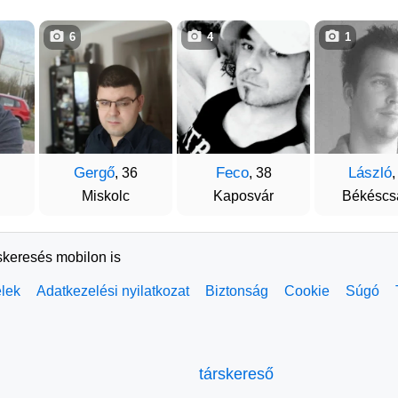
6
4
1
Gergő
Feco
László
, 36
, 38
,
Miskolc
Kaposvár
Békéscs
skeresés mobilon is
elek
Adatkezelési nyilatkozat
Biztonság
Cookie
Súgó
társkereső