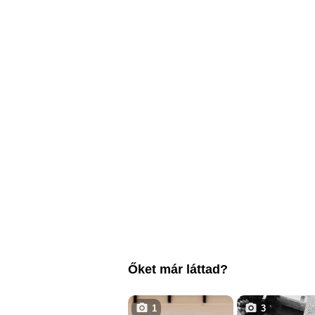
Őket már láttad?
1
3