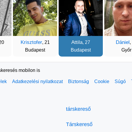
Krisztofer
Attila
Dániel
 20
, 21
, 27
,
Budapest
Budapest
Győr
skeresés mobilon is
elek
Adatkezelési nyilatkozat
Biztonság
Cookie
Súgó
társkereső
Társkereső