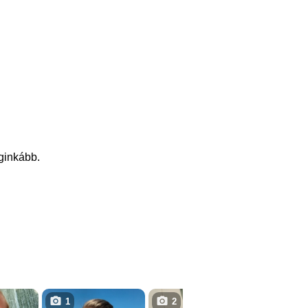
eginkább.
1
2
2