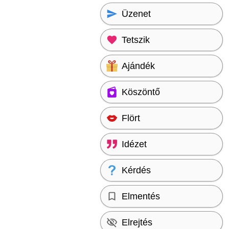
Üzenet
Tetszik
Ajándék
Köszöntő
Flört
Idézet
Kérdés
Elmentés
Elrejtés