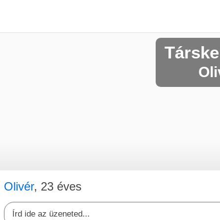
Társke
Oli
Olivér
, 23 éves