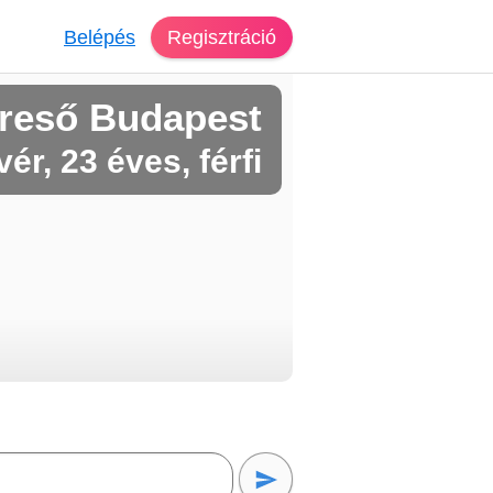
Belépés
Regisztráció
reső Budapest
vér, 23 éves, férfi