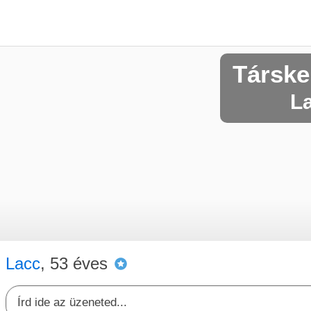
Társke
La
Lacc
, 53 éves