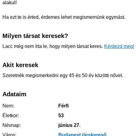
alakul!
Ha ezt te is érted, érdemes lehet megismernünk egymást.
Milyen társat keresek?
Lacc még nem írta le, hogy milyen társat keres.
Kérdezd meg!
Akit keresek
Szeretnék megismerkedni egy 45 és 50 év közötti nővel.
Adataim
Nem:
Férfi
Életkor:
53
Névnap:
június 27.
Város:
Budapest társkereső