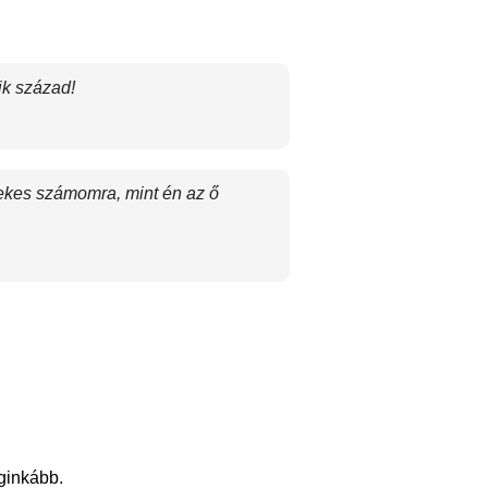
ik század!
rdekes számomra, mint én az ő
eginkább.