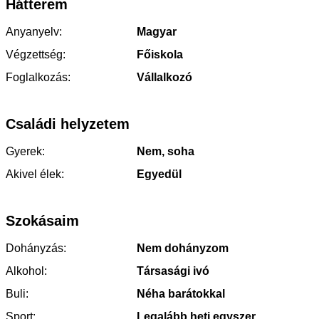
Hátterem
Anyanyelv:
Magyar
Végzettség:
Főiskola
Foglalkozás:
Vállalkozó
Családi helyzetem
Gyerek:
Nem, soha
Akivel élek:
Egyedül
Szokásaim
Dohányzás:
Nem dohányzom
Alkohol:
Társasági ivó
Buli:
Néha barátokkal
Sport:
Legalább heti egyszer