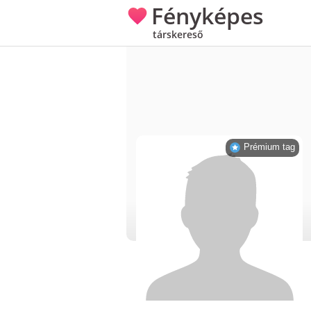
Fényképes
társkereső
Prémium tag