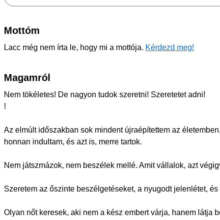
Mottóm
Lacc még nem írta le, hogy mi a mottója.
Kérdezd meg!
Magamról
Nem tökéletes! De nagyon tudok szeretni! Szeretetet adni!
!
Az elmúlt időszakban sok mindent újraépítettem az életembe
honnan indultam, és azt is, merre tartok.
Nem játszmázok, nem beszélek mellé. Amit vállalok, azt végig
Szeretem az őszinte beszélgetéseket, a nyugodt jelenlétet, és
Olyan nőt keresek, aki nem a kész embert várja, hanem látja be