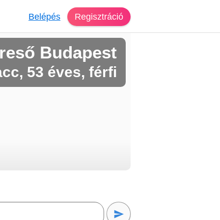
Belépés
Regisztráció
reső Budapest
cc, 53 éves, férfi