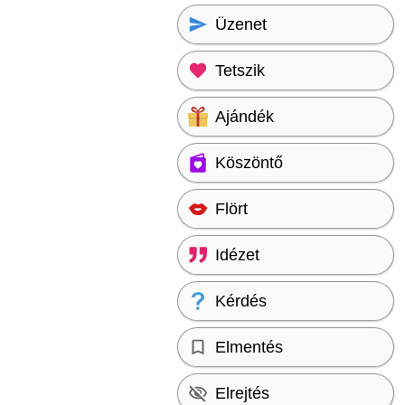
Üzenet
Tetszik
Ajándék
Köszöntő
Flört
Idézet
Kérdés
Elmentés
Elrejtés