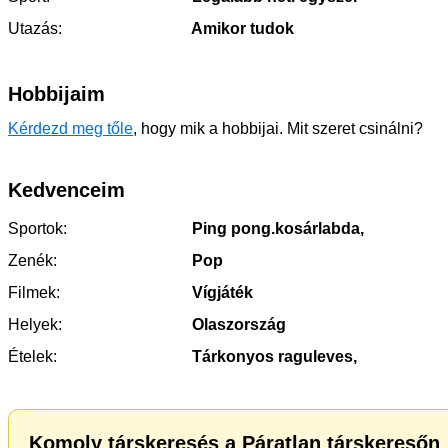
Utazás:
Amikor tudok
Hobbijaim
Kérdezd meg tőle
, hogy mik a hobbijai. Mit szeret csinálni?
Kedvenceim
Sportok:
Ping pong.kosárlabda,
Zenék:
Pop
Filmek:
Vígjáték
Helyek:
Olaszország
Ételek:
Tárkonyos raguleves,
Komoly társkeresés a Páratlan társkeresőn