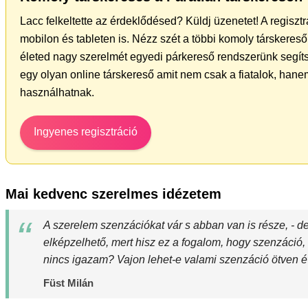
Lacc felkeltette az érdeklődésed? Küldj üzenetet! A regisz
mobilon és tableten is. Nézz szét a többi komoly társkereső 
életed nagy szerelmét egyedi párkereső rendszerünk segít
egy olyan online társkereső amit nem csak a fiatalok, hanem
használhatnak.
Ingyenes regisztráció
Mai kedvenc szerelmes idézetem
A szerelem szenzációkat vár s abban van is része, - 
elképzelhető, mert hisz ez a fogalom, hogy szenzáció, 
nincs igazam? Vajon lehet-e valami szenzáció ötven é
Füst Milán