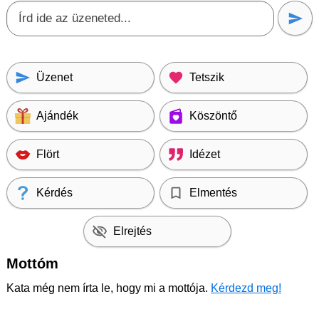
Üzenet
Tetszik
Ajándék
Köszöntő
Flört
Idézet
Kérdés
Elmentés
Elrejtés
Mottóm
Kata még nem írta le, hogy mi a mottója.
Kérdezd meg!