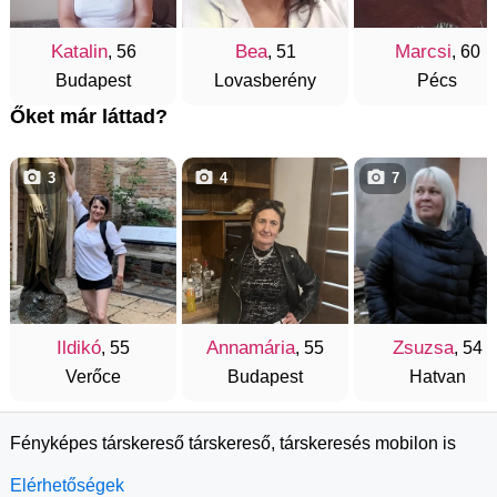
Katalin
Bea
Marcsi
, 56
, 51
, 60
Budapest
Lovasberény
Pécs
Őket már láttad?
3
4
7
Ildikó
Annamária
Zsuzsa
, 55
, 55
, 54
Verőce
Budapest
Hatvan
Fényképes társkereső társkereső, társkeresés mobilon is
Elérhetőségek