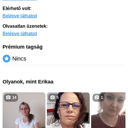
Elérhető volt:
Belépve láthatod
Olvasatlan üzenetek:
Belépve láthatod
Prémium tagság
Nincs
Olyanok, mint Erikaa
14
5
1