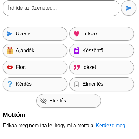
Üzenet
Tetszik
Ajándék
Köszöntő
Flört
Idézet
Kérdés
Elmentés
Elrejtés
Mottóm
Erikaa még nem írta le, hogy mi a mottója.
Kérdezd meg!