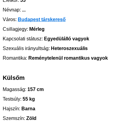
Életkor:
55
Névnap:
...
Város:
Budapest társkereső
Csillagjegy:
Mérleg
Kapcsolati státusz:
Egyedülálló vagyok
Szexuális irányultság:
Heteroszexuális
Romantika:
Reménytelenül romantikus vagyok
Külsőm
Magasság:
157 cm
Testsúly:
55 kg
Hajszín:
Barna
Szemszín:
Zöld