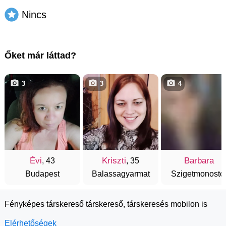
Nincs
Őket már láttad?
3
3
4
Évi
Kriszti
Barbara
, 43
, 35
Budapest
Balassagyarmat
Szigetmonosto
Fényképes társkereső társkereső, társkeresés mobilon is
Elérhetőségek