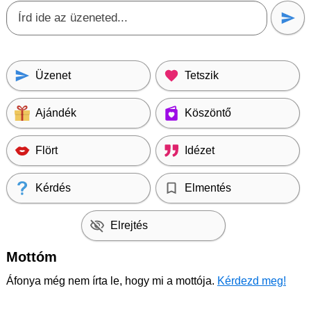
Üzenet
Tetszik
Ajándék
Köszöntő
Flört
Idézet
Kérdés
Elmentés
Elrejtés
Mottóm
Áfonya még nem írta le, hogy mi a mottója.
Kérdezd meg!