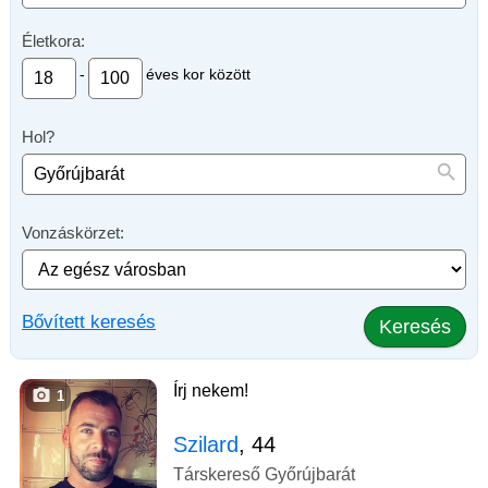
Életkora:
-
éves kor között
Hol?
Vonzáskörzet:
Bővített keresés
Keresés
Írj nekem!
1
Szilard
, 44
Társkereső Győrújbarát