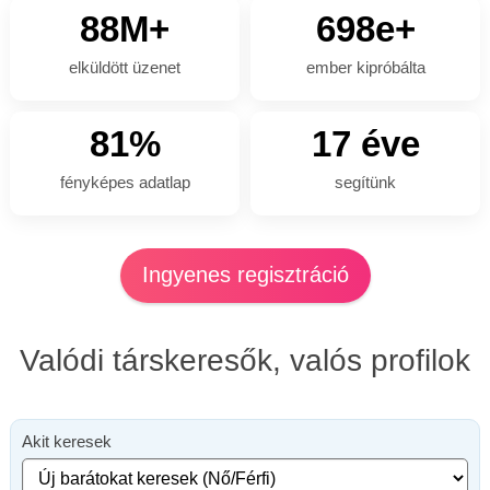
88M+
698e+
elküldött üzenet
ember kipróbálta
81%
17 éve
fényképes adatlap
segítünk
Ingyenes regisztráció
Valódi társkeresők, valós profilok
Akit keresek