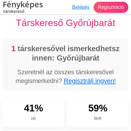
Fényképes
Belépés
Regisztráció
társkereső
Társkereső Győrújbarát
1
társkeresővel ismerkedhetsz
innen: Győrújbarát
Szeretnél az összes társkeresővel
megismerkedni?
Regisztrálj ingyen!
41%
59%
nő
férfi