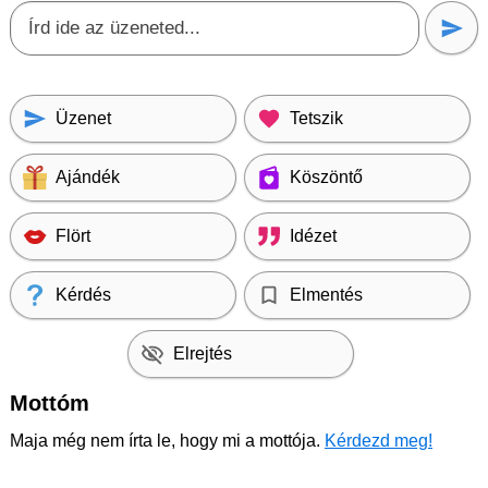
Üzenet
Tetszik
Ajándék
Köszöntő
Flört
Idézet
Kérdés
Elmentés
Elrejtés
Mottóm
Maja még nem írta le, hogy mi a mottója.
Kérdezd meg!