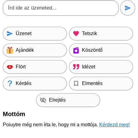
Üzenet
Tetszik
Ajándék
Köszöntő
Flört
Idézet
Kérdés
Elmentés
Elrejtés
Mottóm
Poiuytre még nem írta le, hogy mi a mottója.
Kérdezd meg!