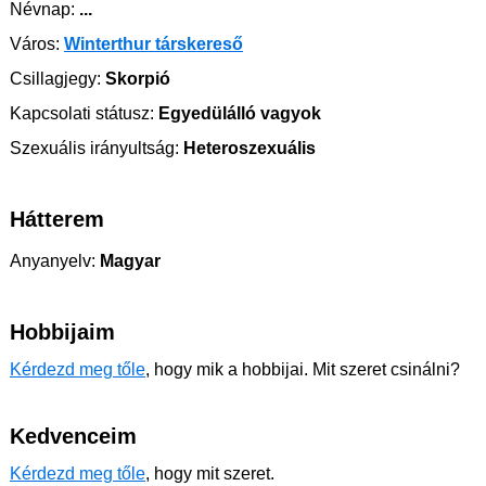
Névnap:
...
Város:
Winterthur társkereső
Csillagjegy:
Skorpió
Kapcsolati státusz:
Egyedülálló vagyok
Szexuális irányultság:
Heteroszexuális
Hátterem
Anyanyelv:
Magyar
Hobbijaim
Kérdezd meg tőle
, hogy mik a hobbijai. Mit szeret csinálni?
Kedvenceim
Kérdezd meg tőle
, hogy mit szeret.