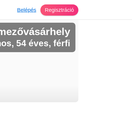
Belépés
Regisztráció
mezővásárhely
os, 54 éves, férfi