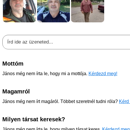
Mottóm
János még nem írta le, hogy mi a mottója.
Kérdezd meg!
Magamról
János még nem írt magáról. Többet szeretnél tudni róla?
Kérd 
Milyen társat keresek?
János még nem írta le, hogy milyen társat keres.
Kérdezd meg