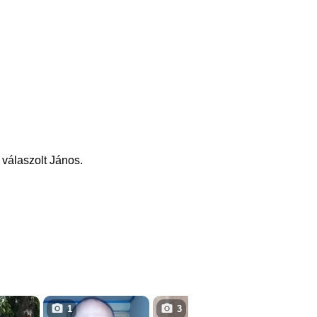
 válaszolt János.
1
3
3