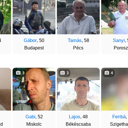
Gábor
Tamás
Sanyi
4
, 50
, 58
,
Budapest
Pécs
Porosz
3
3
4
Gabi
Lajos
Feribá
, 52
, 48
,
ed
Miskolc
Békéscsaba
Szigeth