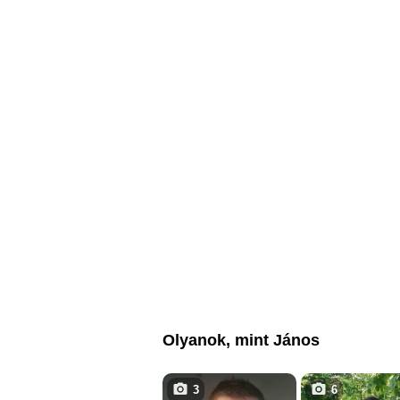
Olyanok, mint János
3
6