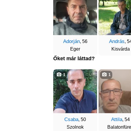
Adorján
András
, 56
, 5
Eger
Kisvárda
Őket már láttad?
1
1
Csaba
Attila
, 50
, 54
Szolnok
Balatonfür