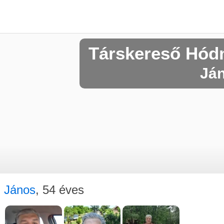
Társkereső Hód
Ján
János
, 54 éves