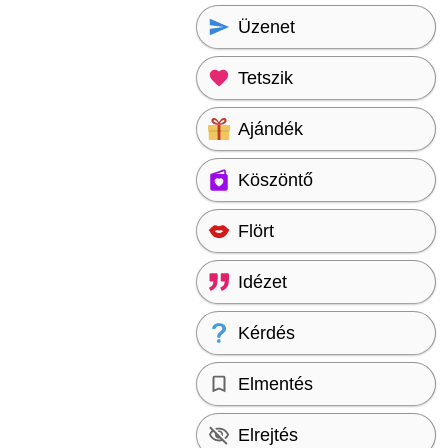
Üzenet
Tetszik
Ajándék
Köszöntő
Flört
Idézet
Kérdés
Elmentés
Elrejtés