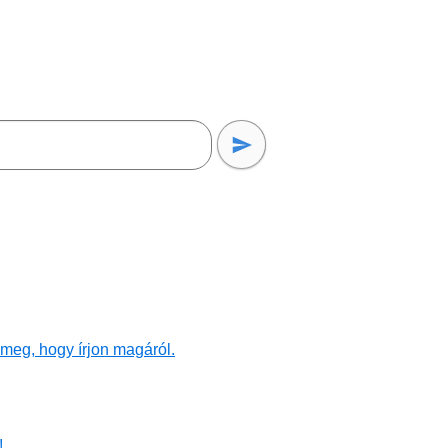
meg, hogy írjon magáról.
!