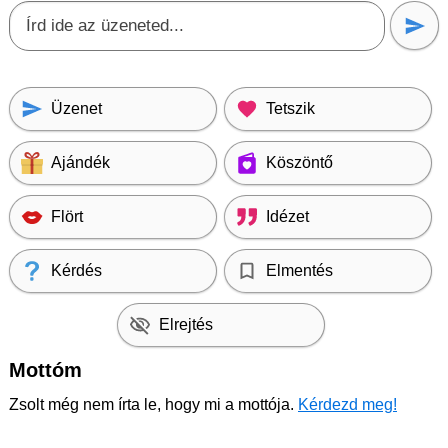
Üzenet
Tetszik
Ajándék
Köszöntő
Flört
Idézet
Kérdés
Elmentés
Elrejtés
Mottóm
Zsolt még nem írta le, hogy mi a mottója.
Kérdezd meg!