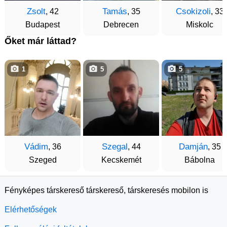
Zsolt
Tamás
Csokizoli
, 42
, 35
, 33
Budapest
Debrecen
Miskolc
Őket már láttad?
1
5
5
Vádim
Szegal
Damján
, 36
, 44
, 35
Szeged
Kecskemét
Bábolna
Fényképes társkereső társkereső, társkeresés mobilon is
Elérhetőségek