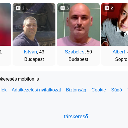
2
3
2
István
Szabolcs
Albert
41
, 43
, 50
,
Budapest
Budapest
Sopro
skeresés mobilon is
elek
Adatkezelési nyilatkozat
Biztonság
Cookie
Súgó
társkereső