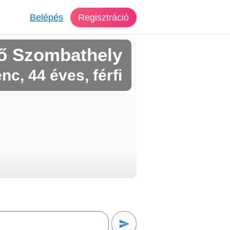
Belépés
Regisztráció
ő Szombathely
nc, 44 éves, férfi