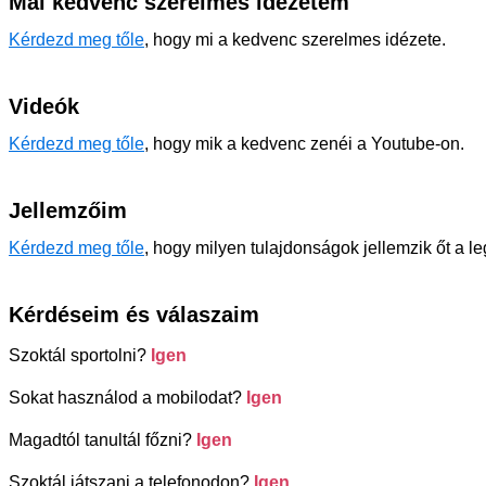
Mai kedvenc szerelmes idézetem
Kérdezd meg tőle
, hogy mi a kedvenc szerelmes idézete.
Videók
Kérdezd meg tőle
, hogy mik a kedvenc zenéi a Youtube-on.
Jellemzőim
Kérdezd meg tőle
, hogy milyen tulajdonságok jellemzik őt a l
Kérdéseim és válaszaim
Szoktál sportolni?
Igen
Sokat használod a mobilodat?
Igen
Magadtól tanultál főzni?
Igen
Szoktál játszani a telefonodon?
Igen