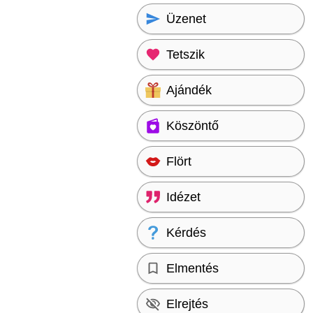
Üzenet
Tetszik
Ajándék
Köszöntő
Flört
Idézet
Kérdés
Elmentés
Elrejtés