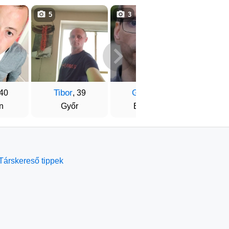
5
3
2
Tibor
Gyuri
Fere
 40
, 39
, 40
n
Győr
Budaörs
Székesf
Társkereső tippek