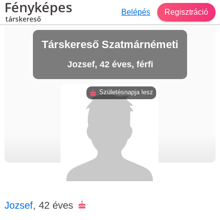
Fényképes
Belépés
Regisztráció
társkereső
Társkereső Szatmárnémeti
Jozsef, 42 éves, férfi
Születésnapja lesz
Jozsef
, 42 éves