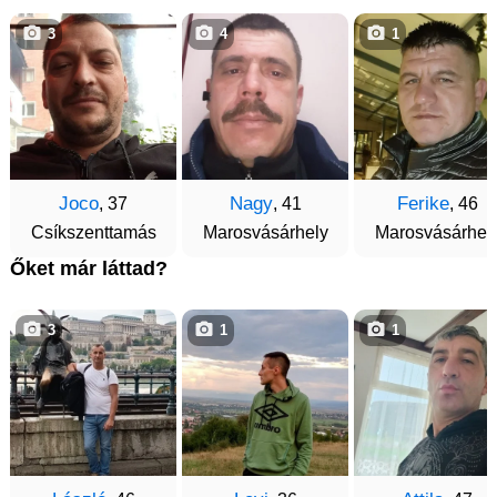
3
4
1
Joco
Nagy
Ferike
, 37
, 41
, 46
Csíkszenttamás
Marosvásárhely
Marosvásárhel
Őket már láttad?
3
1
1