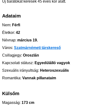
Új barátokat keresek 45 éves kor alatt.
Adataim
Nem:
Férfi
Életkor:
42
Névnap:
március 19.
Város:
Szatmárnémeti társkereső
Csillagjegy:
Oroszlán
Kapcsolati státusz:
Egyedülálló vagyok
Szexuális irányultság:
Heteroszexuális
Romantika:
Vannak pillanataim
Külsőm
Magasság:
173 cm