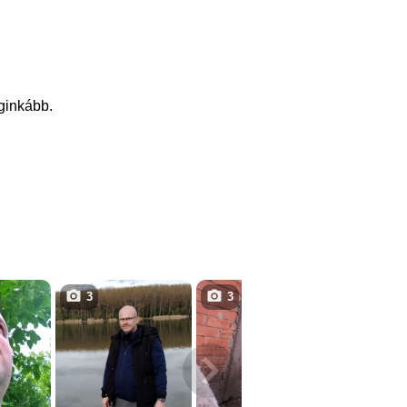
eginkább.
3
3
4