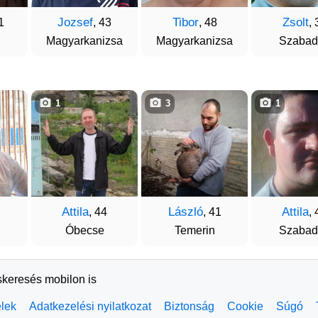
Jozsef
Tibor
Zsolt
1
, 43
, 48
, 
Magyarkanizsa
Magyarkanizsa
Szabad
1
3
1
Attila
László
Attila
, 44
, 41
, 
Óbecse
Temerin
Szabad
skeresés mobilon is
elek
Adatkezelési nyilatkozat
Biztonság
Cookie
Súgó