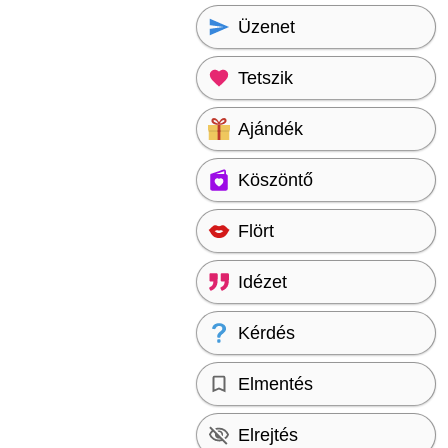
Üzenet
Tetszik
Ajándék
Köszöntő
Flört
Idézet
Kérdés
Elmentés
Elrejtés