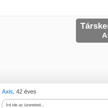
Társke
A
Axis
, 42 éves