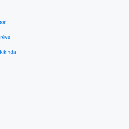
bor
rréve
kikinda