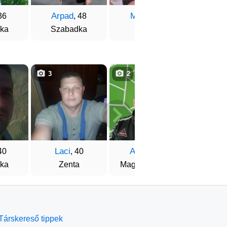
Arpad
Mario
Endr
36
, 48
, 42
ka
Szabadka
Orom
Mo
3
2
2
Laci
Andor
Rob
40
, 40
, 43
ka
Zenta
Magyarkanizsa
Óbe
Társkereső tippek