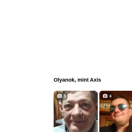
Olyanok, mint Axis
3
4