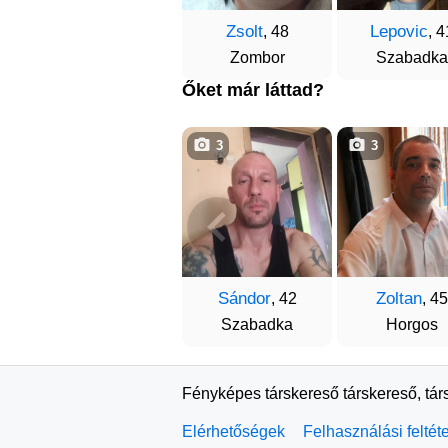
Zsolt
Lepovic
, 48
, 4
Zombor
Szabadka
Őket már láttad?
3
3
Sándor
Zoltan
, 42
, 45
Szabadka
Horgos
Fényképes társkereső társkereső, tár
Elérhetőségek
Felhasználási feltét