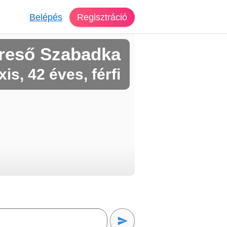
Belépés
Regisztráció
reső Szabadka
xis, 42 éves, férfi