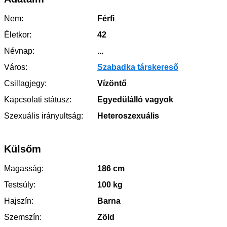
Nem:
Férfi
Életkor:
42
Névnap:
...
Város:
Szabadka társkereső
Csillagjegy:
Vízöntő
Kapcsolati státusz:
Egyedülálló vagyok
Szexuális irányultság:
Heteroszexuális
Külsőm
Magasság:
186 cm
Testsúly:
100 kg
Hajszín:
Barna
Szemszín:
Zöld