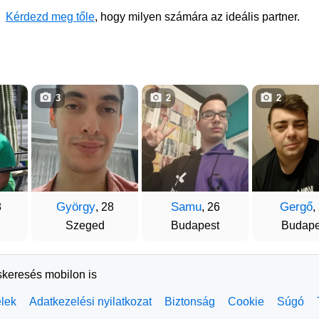
Kérdezd meg tőle
, hogy milyen számára az ideális partner.
3
2
2
György
Samu
Gergő
8
, 28
, 26
,
Szeged
Budapest
Budape
skeresés mobilon is
elek
Adatkezelési nyilatkozat
Biztonság
Cookie
Súgó