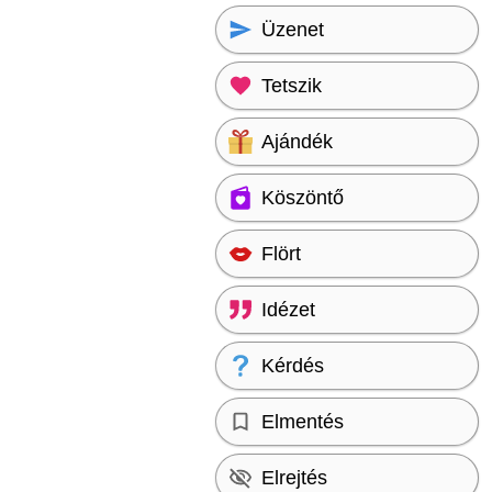
Üzenet
Tetszik
Ajándék
Köszöntő
Flört
Idézet
Kérdés
Elmentés
Elrejtés