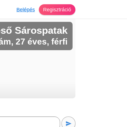
Belépés
Regisztráció
eső Sárospatak
m, 27 éves, férfi