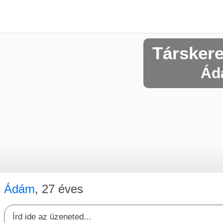
Társker
Ádá
Ádám
, 27 éves