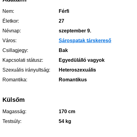
Nem:
Férfi
Életkor:
27
Névnap:
szeptember 9.
Város:
Sárospatak társkereső
Csillagjegy:
Bak
Kapcsolati státusz:
Egyedülálló vagyok
Szexuális irányultság:
Heteroszexuális
Romantika:
Romantikus
Külsőm
Magasság:
170 cm
Testsúly:
54 kg