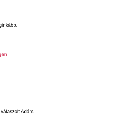
eginkább.
gen
 válaszolt Ádám.