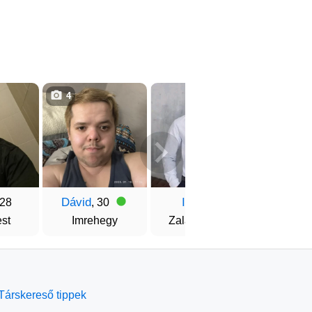
4
3
Dávid
Imre
Lal
 28
, 30
, 24
st
Imrehegy
Zalaegerszeg
Gy
Társkereső tippek