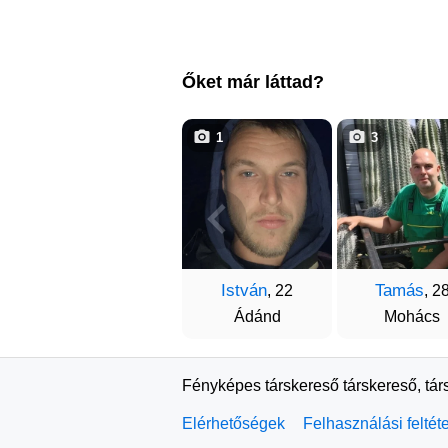
Őket már láttad?
1
3
István
Tamás
, 22
, 2
Ádánd
Mohács
Fényképes társkereső társkereső, tár
Elérhetőségek
Felhasználási feltét